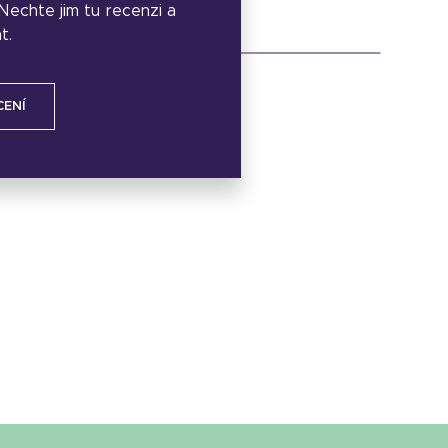
. Nechte jim tu recenzi a
t.
CENÍ