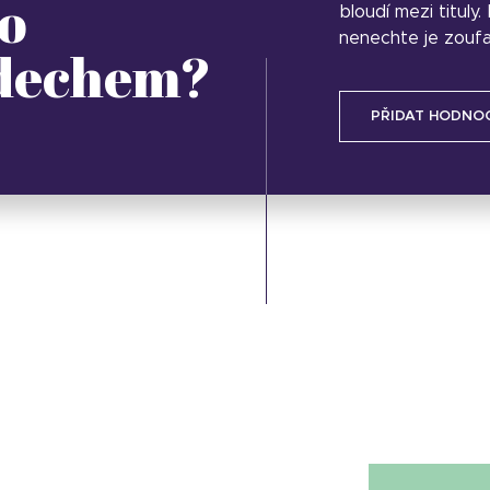
o
bloudí mezi tituly
nenechte je zoufa
 dechem?
PŘIDAT HODNO