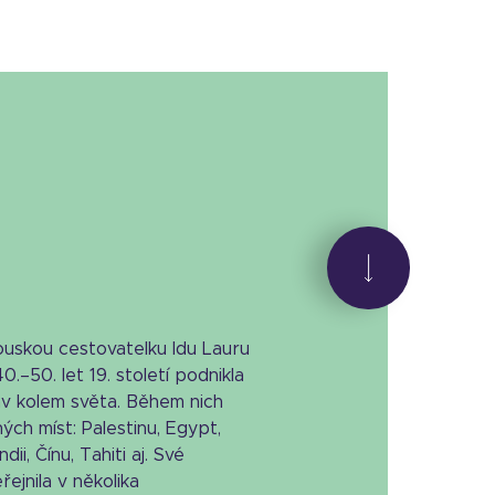
ouskou cestovatelku Idu Lauru
.–50. let 19. století podnikla
av kolem světa. Během nich
ných míst: Palestinu, Egypt,
Indii, Čínu, Tahiti aj. Své
ejnila v několika