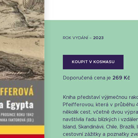
ROK VYDÁNÍ –
2023
KOUPIT V KOSMASU
Doporučená cena je
269 Kč
Kniha představí výjimečnou rak
Pfeifferovou, která v průběhu 40
několik cest, včetně dvou výpr
navštívila řadu blízkých i vzdále
Island, Skandinávii, Chile, Brazílii, 
Stáhnout obálku
cestovní zážitky a poznatky zveř