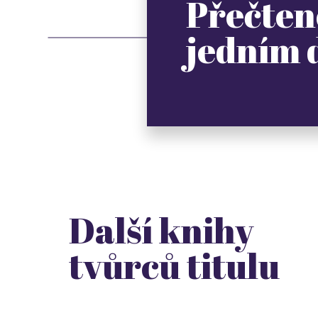
Přečten
jedním
Další knihy
tvůrců titulu