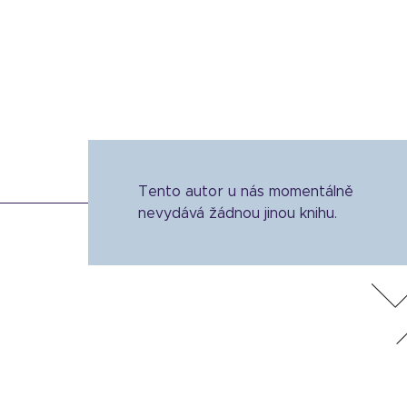
Tento autor u nás momentálně
nevydává žádnou jinou knihu.