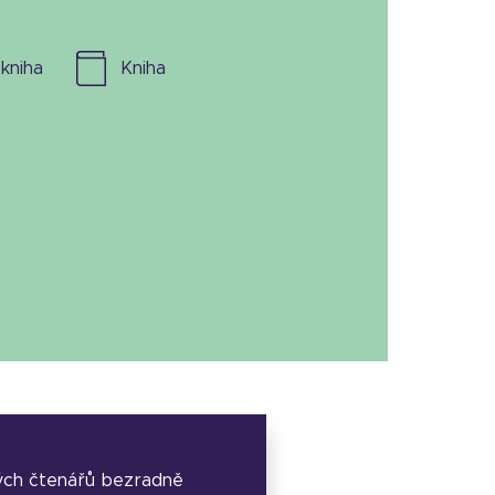
l. kniha
kniha
ých čtenářů bezradně