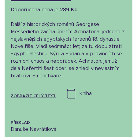
Doporučená cena je
289 Kč
Další z historických románů Georgese
Messediého začíná úmrtím Achnatona, jednoho z
nejslavnějších egyptských faraonů 18. dynastie
Nové říše. Vládl sedmnáct let; za tu dobu ztratil
Egypt Palestinu, Sýrii a Súdán a v provinciích se
rozmohl chaos a nepořádek. Achnaton, jemuž
dala Nefertiti šest dcer, se zhlédl v nevlastním
bratrovi. Smenchkare...
kniha
ZOBRAZIT CELÝ TEXT
PŘEKLAD
Danuše Navrátilová