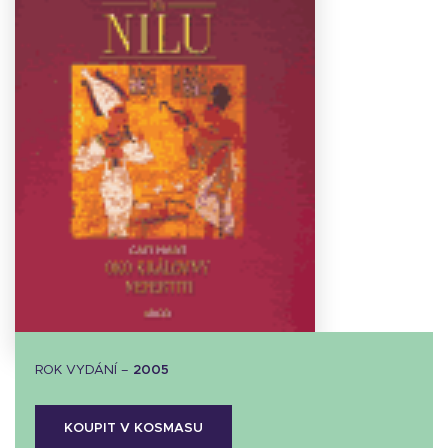
Stáhnout
obálku
4.98 KB
ROK VYDÁNÍ –
2005
KOUPIT V KOSMASU