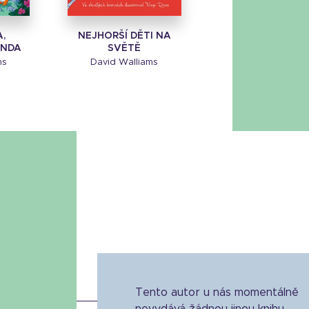
,
NEJHORŠÍ DĚTI NA
ANDA
SVĚTĚ
ms
David Walliams
Tento autor u nás momentálně