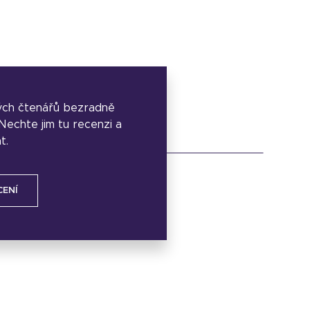
ých čtenářů bezradně
. Nechte jim tu recenzi a
t.
CENÍ