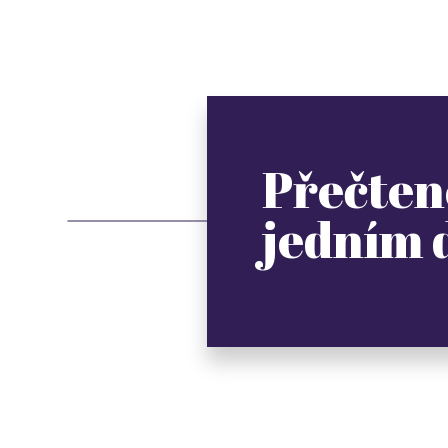
Přečten
jedním