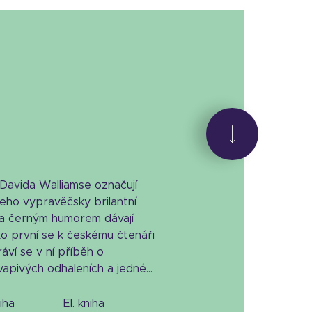
Davida Walliamse označují
Jeho vypravěčsky brilantní
 a černým humorem dávají
o první se k českému čtenáři
ví se v ní příběh o
apivých odhaleních a jedné...
niha
el. kniha