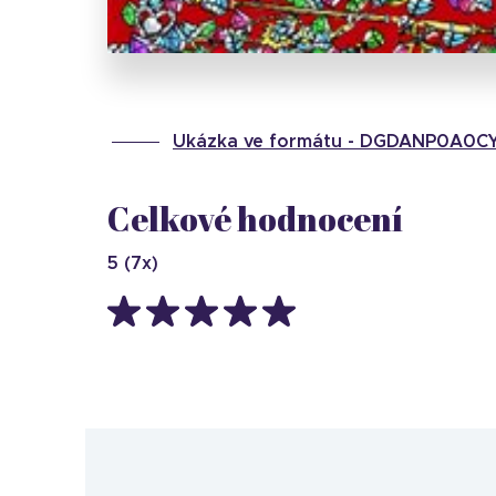
Ukázka ve formátu -
DGDANP0A0C
Celkové hodnocení
5
(
7
x)