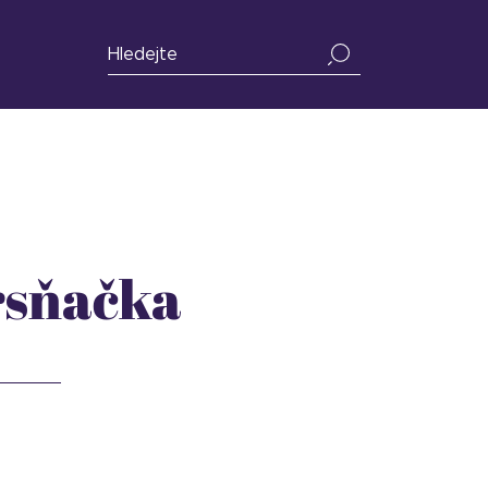
rsňačka