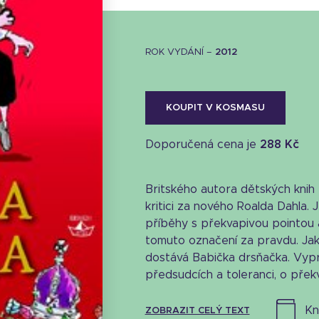
ROK VYDÁNÍ –
2012
KOUPIT V KOSMASU
Doporučená cena je
288 Kč
Britského autora dětských knih 
kritici za nového Roalda Dahla. 
příběhy s překvapivou pointou
tomuto označení za pravdu. Jak
dostává Babička drsňačka. Vyprá
předsudcích a toleranci, o překv
Stáhnout obálku
k
ZOBRAZIT CELÝ TEXT