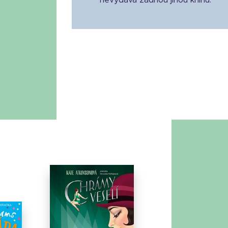
nevydává žádnou jinou knihu.