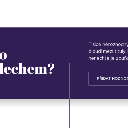
Tisíce nerozhodn
o
bloudí mezi tituly
nenechte je zoufa
 dechem?
PŘIDAT HODNO