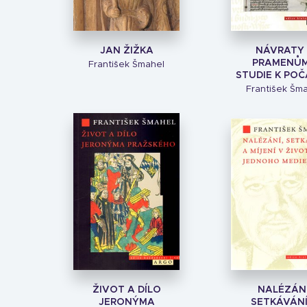
JAN ŽIŽKA
NÁVRATY 
PRAMENŮM
František Šmahel
STUDIE K POČÁ
František Šm
ŽIVOT A DÍLO
NALÉZÁNÍ
JERONÝMA
SETKÁVÁNÍ