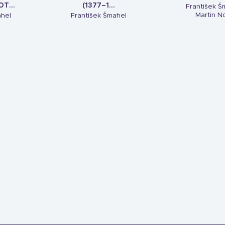
T...
(1377–1...
František Š
Martin N
ahel
František Šmahel