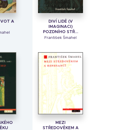
IVOT A
DIVÍ LIDÉ (V
IMAGINACI)
POZDNÍHO STŘ...
mahel
František Šmahel
SKÉHO
MEZI
ĚKU
STŘEDOVĚKEM A