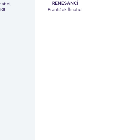
RENESANCÍ
mahel,
odl
František Šmahel