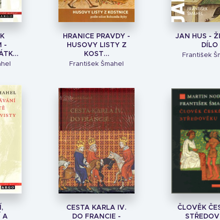
K
HRANICE PRAVDY -
JAN HUS - Ž
 -
HUSOVY LISTY Z
DÍLO
TK...
KOST...
František Š
ahel
František Šmahel
,
CESTA KARLA IV.
ČLOVĚK ČE
 A
DO FRANCIE -
STŘEDOV