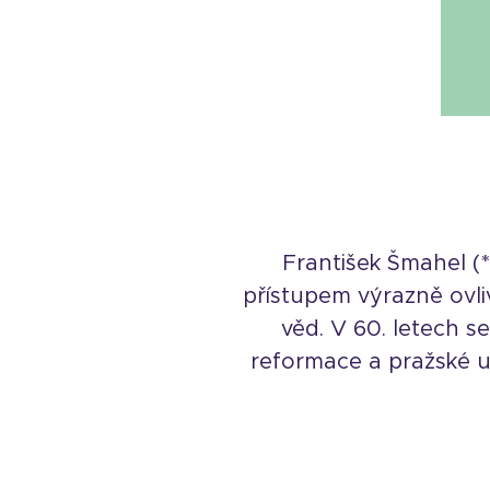
František Šmahel (*
přístupem výrazně ovliv
věd. V 60. letech s
reformace a pražské u