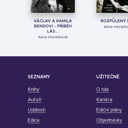
VÁCLAV A KAMILA
ROZPŮLENÝ
BENDOVI - PŘÍBĚH
Alice Horáčk
LÁS...
Alice Horáčková
SEZNAMY
UŽITEČNÉ
Knihy
O nás
Autoři
Kariéra
Události
Ediční plány
Edice
Objednávky