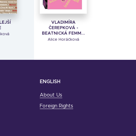
LEJŠÍ
VLADIMÍRA
E
ČEREPKOVÁ -
BEATNICKÁ FEMM...
čková
Alice Horáčková
ENGLISH
About Us
Foreign Rights