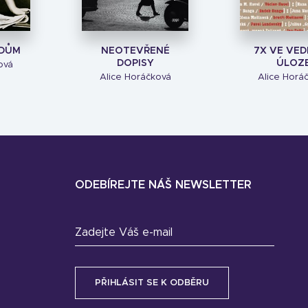
 DŮM
NEOTEVŘENÉ
7X VE VED
DOPISY
ÚLOZ
ová
Alice Horáčková
Alice Horá
ODEBÍREJTE NÁŠ NEWSLETTER
Zadejte Váš e-mail