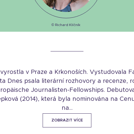
© Richard Klíčník
 vyrostla v Praze a Krkonoších. Vystudovala Fa
a Dnes psala literární rozhovory a recenze, r
ropäische Journalisten-Fellowships. Debutoval
epková (2014), která byla nominována na Cen
na...
ZOBRAZIT VÍCE