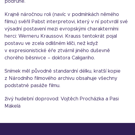
podruhé.
Krajně náročnou roli (navíc v podmínkách němého
filmu) svěřil Pabst interpretovi, který v ní potvrdil své
výsadní postavení mezi evropskými charakterními
herci: Werneru Kraussovi. Krauss tentokrát pojal
postavu ve zcela odlišném klíči, než když
v expresionistické éře ztvárnil jiného duševně
chorého běsnivce – doktora Caligariho.
Snímek měl původně standardní délku, kratší kopie
z Národního filmového archivu obsahuje všechny
podstatné pasáže filmu.
živý hudební doprovod: Vojtěch Procházka a Pasi
Mäkelä