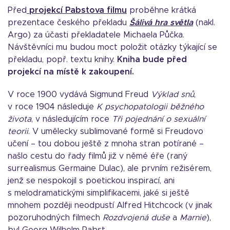
Před
projekcí Pabstova filmu
proběhne krátká
prezentace českého překladu
Šálivá hra světla
(nakl.
Argo) za účasti překladatele Michaela Půčka.
Návštěvníci mu budou moct položit otázky týkající se
překladu, popř. textu knihy.
Kniha bude před
projekcí na místě k zakoupení.
V roce 1900 vydává Sigmund Freud
Výklad snů
,
v roce 1904 následuje
K psychopatologii běžného
života
, v následujícím roce
Tři pojednání o sexuální
teorii
. V umělecky sublimované formě si Freudovo
učení – tou dobou ještě z mnoha stran potírané –
našlo cestu do řady filmů již v němé éře (raný
surrealismus Germaine Dulac), ale prvním režisérem,
jenž se nespokojil s poetickou inspirací, ani
s melodramatickými simplifikacemi, jaké si ještě
mnohem později neodpustí Alfred Hitchcock (v jinak
pozoruhodných filmech
Rozdvojená duše
a
Marnie
),