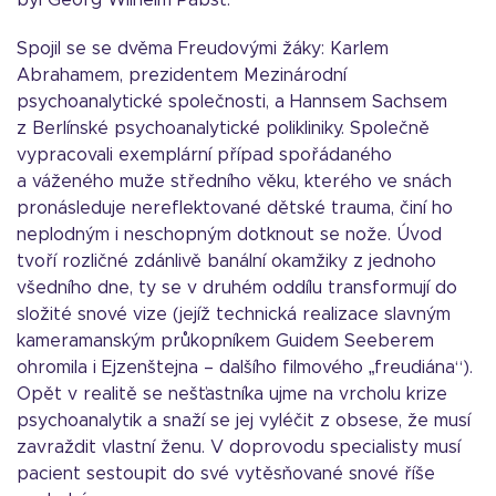
byl Georg Wilhelm Pabst.
Spojil se se dvěma Freudovými žáky: Karlem
Abrahamem, prezidentem Mezinárodní
psychoanalytické společnosti, a Hannsem Sachsem
z Berlínské psychoanalytické polikliniky. Společně
vypracovali exemplární případ spořádaného
a váženého muže středního věku, kterého ve snách
pronásleduje nereflektované dětské trauma, činí ho
neplodným i neschopným dotknout se nože. Úvod
tvoří rozličné zdánlivě banální okamžiky z jednoho
všedního dne, ty se v druhém oddílu transformují do
složité snové vize (jejíž technická realizace slavným
kameramanským průkopníkem Guidem Seeberem
ohromila i Ejzenštejna – dalšího filmového „freudiána“).
Opět v realitě se nešťastníka ujme na vrcholu krize
psychoanalytik a snaží se jej vyléčit z obsese, že musí
zavraždit vlastní ženu. V doprovodu specialisty musí
pacient sestoupit do své vytěsňované snové říše