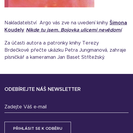
Nakladatelství Argo vás zve na uvedení knihy
Šimona
Koudely
Nikde tu jsem. Bojovka ulicemi nevědomí
.
Za účasti autora a patronky knihy Terezy
Brdečkové přečte ukázku Petra Jungmanová, zahraje
písničkář a kameraman Jan Baset Střítežský.
ODEBÍREJTE NÁŠ NEWSLETTER
Zadejte Váš e-mail