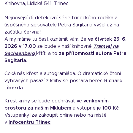
Knihovna, Lidická 541, Třinec
Nejnovější díl detektivní série třineckého rodáka a
úspěšného spisovatele Petra Sagitaria vyšel už na
začátku června!
A my máme tu čest oznámit vám, že
ve čtvrtek 25. 6.
2026
v 17.00
se bude v naší knihovně
Tramvaj na
Sachsenberg
křtít, a to
z
a přítomnosti autora Petra
Sagitaria
.
Čeká nás křest a autogramiáda. O dramatické čtení
vybraných pasáží z knihy se postará herec
Richard
Liberda
.
Křest knihy se bude odehrávat
ve venkovním
prostoru za našim Mklubem
a vstupné je
100 Kč
.
Vstupenky lze zakoupit online nebo na místě
v
Infocentru Třinec
.