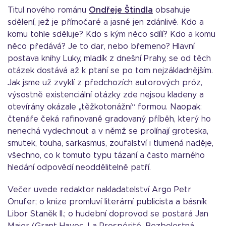
Titul nového románu
Ondřeje Štindla
obsahuje
sdělení, jež je přímočaré a jasné jen zdánlivě. Kdo a
komu tohle sděluje? Kdo s kým něco sdílí? Kdo a komu
něco předává? Je to dar, nebo břemeno? Hlavní
postava knihy Luky, mladík z dnešní Prahy, se od těch
otázek dostává až k ptaní se po tom nejzákladnějším.
Jak jsme už zvyklí z předchozích autorových próz,
výsostně existenciální otázky zde nejsou kladeny a
otevírány okázale „těžkotonážní“ formou. Naopak:
čtenáře čeká rafinovaně gradovaný příběh, který ho
nenechá vydechnout a v němž se prolínají groteska,
smutek, touha, sarkasmus, zoufalství i tlumená naděje,
všechno, co k tomuto typu tázaní a často marného
hledání odpovědí neoddělitelně patří.
Večer uvede redaktor nakladatelství Argo Petr
Onufer; o knize promluví literární publicista a básník
Libor Staněk II.; o hudební doprovod se postará Jan