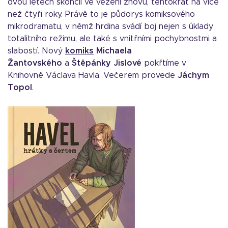
dvou letech skončil ve vězení znovu, tentokrát na více
než čtyři roky. Právě to je půdorys komiksového
mikrodramatu, v němž hrdina svádí boj nejen s úklady
totalitního režimu, ale také s vnitřními pochybnostmi a
slabostí. Nový
komiks
Michaela
Žantovského
a
Štěpánky Jislové
pokřtíme v
Knihovně Václava Havla. Večerem provede
Jáchym
Topol
.