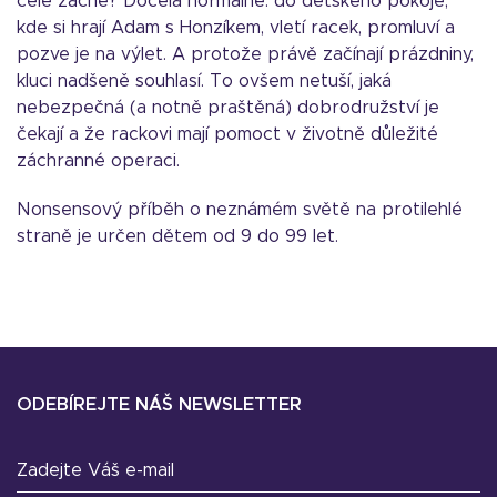
celé začne? Docela normálně: do dětského pokoje,
kde si hrají Adam s Honzíkem, vletí racek, promluví a
pozve je na výlet. A protože právě začínají prázdniny,
kluci nadšeně souhlasí. To ovšem netuší, jaká
nebezpečná (a notně praštěná) dobrodružství je
čekají a že rackovi mají pomoct v životně důležité
záchranné operaci.
Nonsensový příběh o neznámém světě na protilehlé
straně je určen dětem od 9 do 99 let.
ODEBÍREJTE NÁŠ NEWSLETTER
Zadejte Váš e-mail