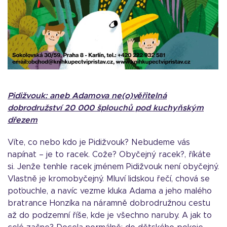
Pidižvouk: aneb Adamova ne(o)věřitelná
dobrodružství 20 000 šplouchů pod kuchyňským
dřezem
Víte, co nebo kdo je Pidižvouk? Nebudeme vás
napínat – je to racek. Cože? Obyčejný racek?, říkáte
si. Jenže tenhle racek jménem Pidižvouk není obyčejný.
Vlastně je kromobyčejný. Mluví lidskou řečí, chová se
poťouchle, a navíc vezme kluka Adama a jeho malého
bratrance Honzíka na náramně dobrodružnou cestu
až do podzemní říše, kde je všechno naruby. A jak to