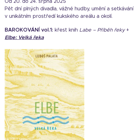
Od 20. do 24. srpna 2025
Pět dní plných divadla, vážné hudby, umění a setkávání
v unikátním prostředí kukského areálu a okolí.
BAROKOVÁNÍ vol.1:
křest knih
Labe – Příběh řeky
+
Elbe: Velká řeka