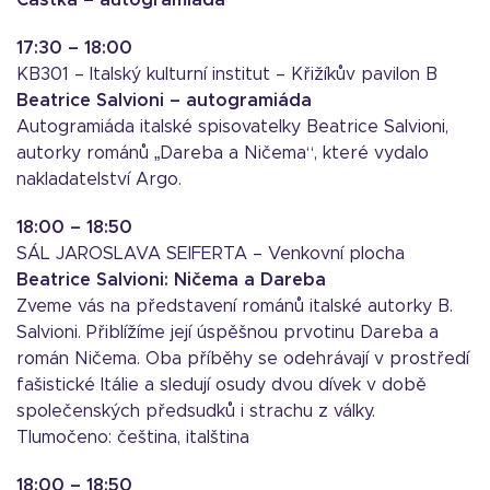
Částka – autogramiáda
17:30 – 18:00
KB301 – Italský kulturní institut – Křižíkův pavilon B
Beatrice Salvioni – autogramiáda
Autogramiáda italské spisovatelky Beatrice Salvioni,
autorky románů „Dareba a Ničema“, které vydalo
nakladatelství Argo.
18:00 – 18:50
SÁL JAROSLAVA SEIFERTA – Venkovní plocha
Beatrice Salvioni: Ničema a Dareba
Zveme vás na představení románů italské autorky B.
Salvioni. Přiblížíme její úspěšnou prvotinu Dareba a
román Ničema. Oba příběhy se odehrávají v prostředí
fašistické Itálie a sledují osudy dvou dívek v době
společenských předsudků i strachu z války.
Tlumočeno: čeština, italština
18:00 – 18:50