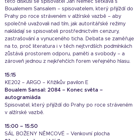
této diskusi se spisovatel Jan Němec setkává s
Boualemem Sansalem – spisovatelem, který přijíždí do
Prahy po roce stráveném v alžírské vazbě – aby
společně uvažovali nad tím, jak autoritářské režimy
nakládají se spisovateli prostřednictvím cenzury,
zastrašování a vynuceného ticha. Debata se zaměřuje
na to, proč literatura i v těch nejtvrdších podmínkách
zůstává prostorem odporu, paměti a svobody – a
zároveň jednou z nejkřehčích forem veřejného hlasu.
15:15
KE202 – ARGO – Křižíkův pavilon E
Boualem Sansal: 2084 – Konec světa –
autogramiáda
Spisovatel, který přijíždí do Prahy po roce stráveném
v alžírské vazbě.
15:00 – 15:50
SÁL BOŽENY NĚMCOVÉ – Venkovní plocha