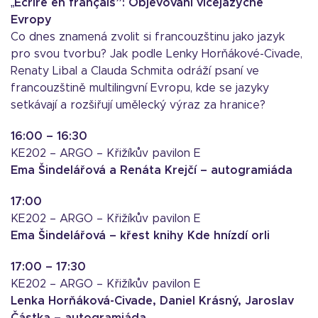
„Écrire en français”: Objevování vícejazyčné
Evropy
Co dnes znamená zvolit si francouzštinu jako jazyk
pro svou tvorbu? Jak podle Lenky Horňákové-Civade,
Renaty Libal a Clauda Schmita odráží psaní ve
francouzštině multilingvní Evropu, kde se jazyky
setkávají a rozšiřují umělecký výraz za hranice?
16:00 – 16:30
KE202 – ARGO – Křižíkův pavilon E
Ema Šindelářová a Renáta Krejčí – autogramiáda
17:00
KE202 – ARGO – Křižíkův pavilon E
Ema Šindelářová – křest knihy Kde hnízdí orli
17:00 – 17:30
KE202 – ARGO – Křižíkův pavilon E
Lenka Horňáková-Civade, Daniel Krásný, Jaroslav