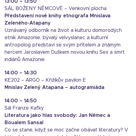
13:00 – 13:50
SÁL BOŽENY NĚMCOVÉ – Venkovní plocha
Představení nové knihy etnografa Mnislava
Zeleného-Atapany
Uznávaný odborník na život a kulturu domorodých
etnik Amazonie, bývalý velvyslanec a kulturní
antropolog představí se svým přítelem a známým
hercem Jaroslavem Duškem novou knihu Sex a smrt
indiánů Amazonie.
14:00 – 14:30
KE202 – ARGO – Křižíkův pavilon E
Mnislav Zelený Atapana – autogramiáda
14:00 – 14:50
Sál Franze Kafky
Literatura jako hlas svobody: Jan Němec a
Boualem Sansal
Co se stane, když se moc začne obávat literatury? V