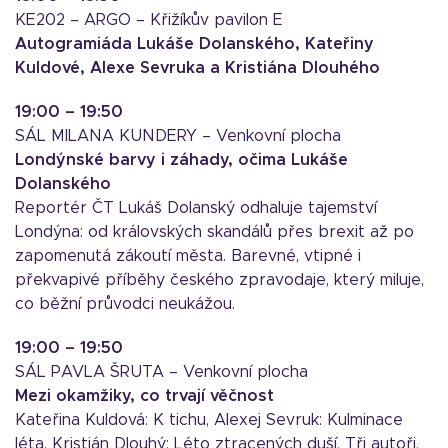
KE202 – ARGO – Křižíkův pavilon E
Autogramiáda Lukáše Dolanského, Kateřiny
Kuldové, Alexe Sevruka a Kristiána Dlouhého
19:00 – 19:50
SÁL MILANA KUNDERY – Venkovní plocha
Londýnské barvy i záhady, očima Lukáše
Dolanského
Reportér ČT Lukáš Dolanský odhaluje tajemství
Londýna: od královských skandálů přes brexit až po
zapomenutá zákoutí města. Barevné, vtipné i
překvapivé příběhy českého zpravodaje, který miluje,
co běžní průvodci neukážou.
19:00 – 19:50
SÁL PAVLA ŠRUTA – Venkovní plocha
Mezi okamžiky, co trvají věčnost
Kateřina Kuldová: K tichu, Alexej Sevruk: Kulminace
léta, Kristián Dlouhý: Léto ztracených duší. Tři autoři,