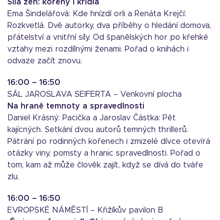
Síla žen: kořeny i křídla
Ema Šindelářová: Kde hnízdí orli a Renáta Krejčí:
Rozkvetlá. Dvě autorky, dva příběhy o hledání domova,
přátelství a vnitřní síly. Od španělských hor po křehké
vztahy mezi rozdílnými ženami. Pořad o knihách i
odvaze začít znovu.
16:00 – 16:50
SÁL JAROSLAVA SEIFERTA – Venkovní plocha
Na hraně temnoty a spravedlnosti
Daniel Krásný: Pacička a Jaroslav Částka: Pět
kajícných. Setkání dvou autorů temných thrillerů.
Pátrání po rodinných kořenech i zmizelé dívce otevírá
otázky viny, pomsty a hranic spravedlnosti. Pořad o
tom, kam až může člověk zajít, když se dívá do tváře
zlu.
16:00 – 16:50
EVROPSKÉ NÁMĚSTÍ – Křižíkův pavilon B