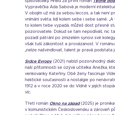
spisovatelky. Hned za první román
Teorie pod
Vypravěčka Ada Sabová je moderní intelektuál
V obojím už má za sebou leccos, a tak není pr
vnímání světa, lidí kolem sebe i sebe samé: „A 
to kolem tebe vypadá, můžeš dost přesně stanov
pozorovatele. Dokud se tam nepodíváš, nic t
pozadí pátrání po zmizelém synovi své kolegy
však tuší zákonitost a provázanost. V románu 
„nelze našvindlovat, talent je pravá podstata j
Srdce Evropy
(2021) nabízí pozoruhodný dialog
naší přítomnosti se ozývá učitelka Anežka, k
venkovanky Kateřiny. Obě ženy fascinuje Vídeň
hektické současnosti a nostalgie po nenávratn
1912 a v roce 2020 se do Vídně v jejích sto
víc.
Třetí román
Okno na západ
(2025) je pronik
v komunistickém Československu a zároveň půs