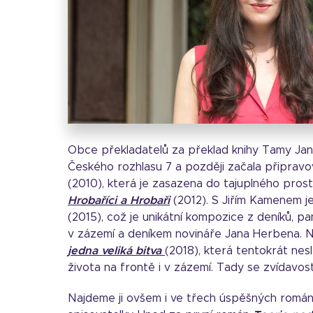
Obce překladatelů za překlad knihy Tamy Ja
Českého rozhlasu 7 a později začala připravo
(2010), která je zasazena do tajuplného prost
Hrobaříci a Hrobaři
(2012). S Jiřím Kamenem j
(2015), což je unikátní kompozice z deníků, p
v zázemí a deníkem novináře Jana Herbena. 
jedna veliká bitva
(2018), která tentokrát nes
života na frontě i v zázemí. Tady se zvídavos
Najdeme ji ovšem i ve třech úspěšných románe