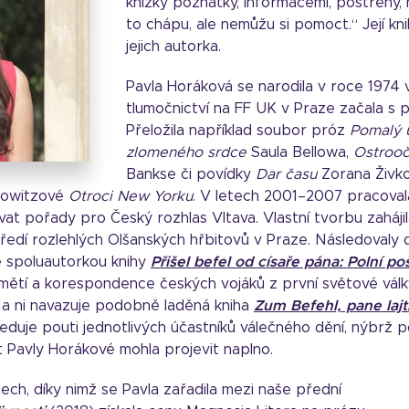
knížky poznatky, informacemi, postřehy,
to chápu, ale nemůžu si pomoct.“ Její kn
jejich autorka.
Pavla Horáková se narodila v roce 1974 v 
tlumočnictví na FF UK v Praze začala s př
Přeložila například soubor próz
Pomalý 
zlomeného srdce
Saula Bellowa,
Ostroo
Bankse či povídky
Dar času
Zorana Živko
nowitzové
Otroci New Yorku
. V letech 2001–2007 pracovala
vat pořady pro Český rozhlas Vltava. Vlastní tvorbu zaháji
ředí rozlehlých Olšanských hřbitovů v Praze. Následovaly d
e spoluautorkou knihy
Přišel befel od císaře pána: Polní p
amětí a korespondence českých vojáků z první světové válk
Na ni navazuje podobně laděná kniha
Zum Befehl, pane laj
leduje pouti jednotlivých účastníků válečného dění, nýbrž po
t Pavly Horákové mohla projevit naplno.
ch, díky nimž se Pavla zařadila mezi naše přední