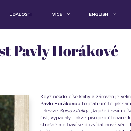
UDÁLOSTI
VÍCE
ENGLISH
ost Pavly Horákové
Když někdo píše knihy a zároveň je velmi
Pavlu Horákovou
to platí určitě, jak s
televize
Spisovatelky
: „Já především píšu
číst, vypadaly. Takže píšu pro čtenáře, k
strašně mě baví se dozvídat nové věci.