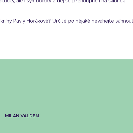
fakticky, ale i symbolicky a děj se přehoupne i na sklonek
na knihy Pavly Horákové? Určitě po nějaké neváhejte sáhnout
MILAN VALDEN