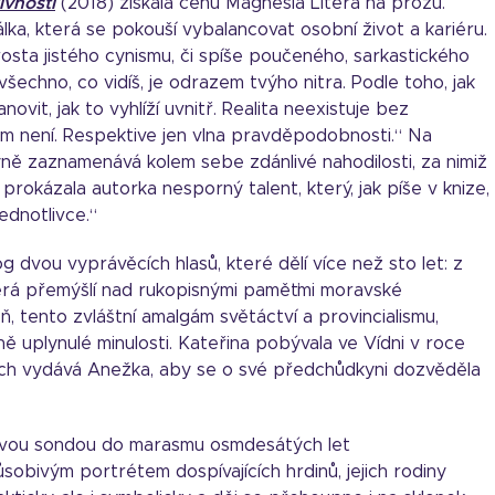
ivnosti
(2018) získala cenu Magnesia Litera na prózu.
ka, která se pokouší vybalancovat osobní život a kariéru.
osta jistého cynismu, či spíše poučeného, sarkastického
všechno, co vidíš, je odrazem tvýho nitra. Podle toho, jak
it, jak to vyhlíží uvnitř. Realita neexistuje bez
am není. Respektive jen vlna pravděpodobnosti.“ Na
ně zaznamenává kolem sebe zdánlivé nahodilosti, za nimiž
prokázala autorka nesporný talent, který, jak píše v knize,
ednotlivce.“
 dvou vyprávěcích hlasů, které dělí více než sto let: z
terá přemýšlí nad rukopisnými paměťmi moravské
, tento zvláštní amalgám světáctví a provincialismu,
ě uplynulé minulosti. Kateřina pobývala ve Vídni v roce
pách vydává Anežka, aby se o své předchůdkyni dozvěděla
avou sondou do marasmu osmdesátých let
obivým portrétem dospívajících hrdinů, jejich rodiny