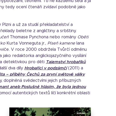
 hypotézami, teoriemi. To ne každému sedí a já
ihy tedy ocení čtenáři zvídaví podobně jako
Plzni a už za studií překladatelství a
eklady beletrie z angličtiny a srbštiny.
učeň
Thomase Pynchona nebo romány
Oběti
čko
Kurta Vonneguta jr.,
Píseň kamene
Iana
viče. V roce 2000 obdržela Tvůrčí odměnu
 jako redaktorka anglickojazyčného vysílání
la detektivkou pro děti
Tajemství hrobaříků
alší dva díly
Hrobaříci v podzámčí
(2011) a
ošta – příběhy Čechů za první světové války
y, doplněná svědectvími jejich příbuzných
tnant aneb Poslušně hlásím, že byla jednou
mocí autentických textů líčí konkrétní oblasti