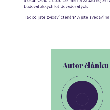
a okolí. Okno z titulu tak míří na západ nejen 
budovatelských let devadesátých.
Tak co, jste zvídaví čtenáři? A jste zvědaví 
Autor článku