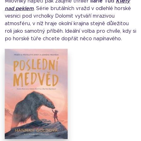
Milovníky napětí pak zaujme thriller
Ilarie Tuti
Květy
nad peklem
. Série brutálních vražd v odlehlé horské
vesnici pod vrcholky Dolomit vytváří mrazivou
atmosféru, v níž hraje okolní krajina stejně důležitou
roli jako samotný příběh. Ideální volba pro chvíle, kdy si
po horské túře chcete dopřát něco napínavého.