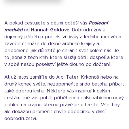
A pokud cestujete s dětmi potěší vás
Poslední
medvěd
od
Hannah Goldové
. Dobrodružný a
dojemný příběh o přátelství dívky a ledního medvěda
zavede čtenáře do drsné arktické krajiny a
připomene, jak důležité je chránit svět kolem nás. Je
to jedna z těch knih, které si užijí děti i dospělí a které
v sobě nesou poselství ještě dlouho po dočtení.
Ať už letos zamíříte do Alp, Tater, Krkonoš nebo na
druhý konec světa, nezapomeňte si do batohu přibalit
také dobrou knihu. Některé vás inspirují k dalším
cestám, jiné vás pohltí příběhem a další nabídnou nový
pohled na krajinu, kterou právě procházíte. Všechny
ale dokážou proměnit chvíle odpočinku v další
dobrodružství.