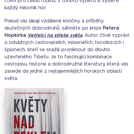
čtení pro celou rodinu, z tohoto výběru si vybere
každý milovník hor.
Pokud vás lákají vzdálené končiny a příběhy
skutečných dobrodruhů, sáhněte po knize
Petera
Hopkirka
Vetřelci na střeše světa
. Autor čtivě vypráví
o odvážných cestovatelích, misionářích, horolezcích i
špionech, kteří se snažili proniknout do dlouho
uzavřeného Tibetu. Je to fascinující kombinace
cestopisu, historie a dobrodružné literatury, která vás
zavede do jedné z nejtajemnějších horských oblastí
světa.