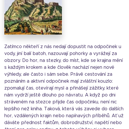
Zatímco někteří z nás nedají dopustit na odpočinek u
vody, jiní balí batoh, nazouvají pohorky a vyrážejí za
obzory. Do hor, na stezky, do míst, kde se krajina mění
s každým krokem a kde člověk nachází nejen nové
výhledy, ale často i sám sebe. Právě cestování za
poznáním a aktivní odpočinek mají zvláštní kouzlo:
zpomalují čas, otevírají mysl a přinášejí zážitky, které
nám vydrží ještě dlouho po návratu. A když po dni
stráveném na stezce přijde čas odpočinku, není nic
lepšího než kniha. Taková, která vás zavede do dalších
hor, vzdálených krajin nebo napínavých příběhů. Ať už
dáváte přednost faktům, dobrodružství, napětí nebo