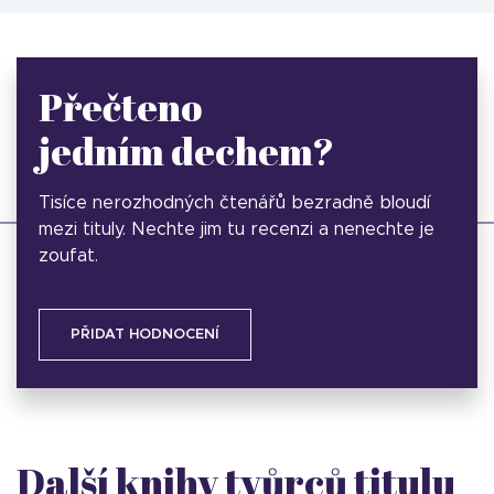
Přečteno
jedním dechem?
Tisíce nerozhodných čtenářů bezradně bloudí
mezi tituly. Nechte jim tu recenzi a nenechte je
zoufat.
PŘIDAT HODNOCENÍ
Další knihy tvůrců titulu