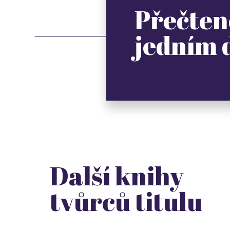
Přečten
jedním
Další knihy
tvůrců titulu