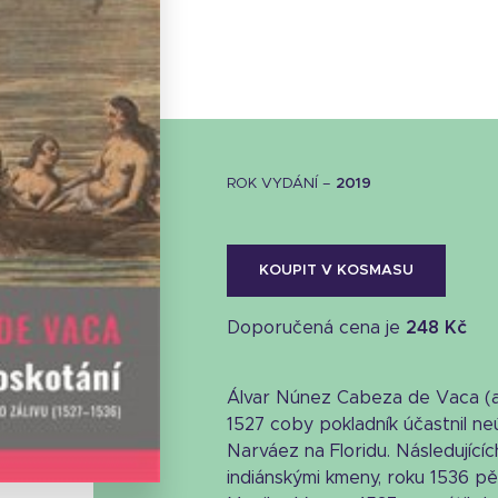
ROK VYDÁNÍ –
2019
KOUPIT V KOSMASU
Doporučená cena je
248 Kč
Álvar Núnez Cabeza de Vaca (a
Stáhnout obálku
1527 coby pokladník účastnil n
23.22 KB
Narváez na Floridu. Následujícíc
indiánskými kmeny, roku 1536 pě