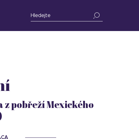
ní
a z pobřeží Mexického
)
ACA