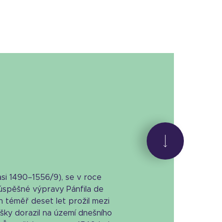
si 1490–1556/9), se v roce
eúspěšné výpravy Pánfila de
h téměř deset let prožil mezi
šky dorazil na území dnešního