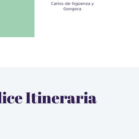
Carlos de Sigüenza y
Gongora
dice Itineraria