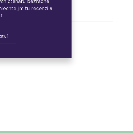
ých čtenářů bezradně
. Nechte jim tu recenzi a
t.
CENÍ