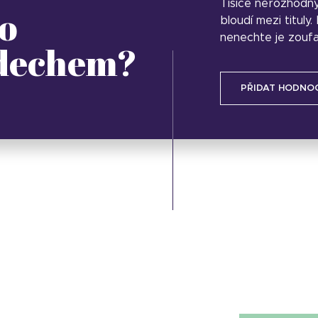
Tisíce nerozhodn
o
bloudí mezi tituly
nenechte je zoufa
 dechem?
PŘIDAT HODNO