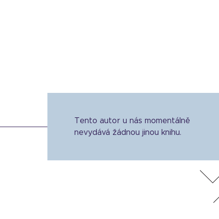
Tento autor u nás momentálně
nevydává žádnou jinou knihu.