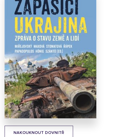
Stáhnout
obálku
29.88 KB
NAKOUKNOUT DOVNITŘ