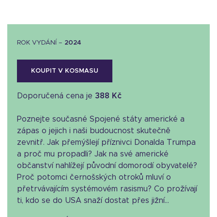
ROK VYDÁNÍ –
2024
KOUPIT V KOSMASU
Doporučená cena je
388 Kč
Poznejte současné Spojené státy americké a
zápas o jejich i naši budoucnost skutečně
zevnitř. Jak přemýšlejí příznivci Donalda Trumpa
a proč mu propadli? Jak na své americké
občanství nahlížejí původní domorodí obyvatelé?
Proč potomci černošských otroků mluví o
přetrvávajícím systémovém rasismu? Co prožívají
ti, kdo se do USA snaží dostat přes jižní...