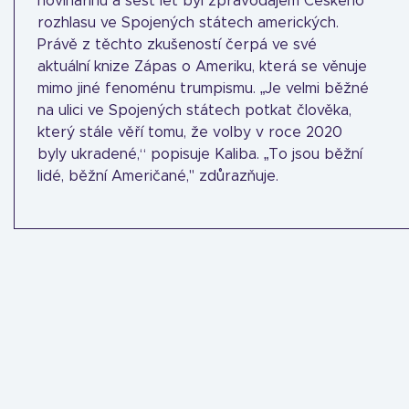
novinařinu a šest let byl zpravodajem Českého
rozhlasu ve Spojených státech amerických.
Právě z těchto zkušeností čerpá ve své
aktuální knize Zápas o Ameriku, která se věnuje
mimo jiné fenoménu trumpismu. „Je velmi běžné
na ulici ve Spojených státech potkat člověka,
který stále věří tomu, že volby v roce 2020
byly ukradené,“ popisuje Kaliba. „To jsou běžní
lidé, běžní Američané," zdůrazňuje.