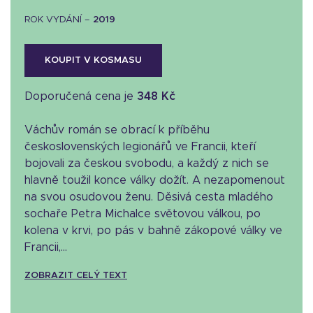
ROK VYDÁNÍ –
2019
KOUPIT V KOSMASU
Doporučená cena je
348 Kč
Váchův román se obrací k příběhu
československých legionářů ve Francii, kteří
bojovali za českou svobodu, a každý z nich se
hlavně toužil konce války dožít. A nezapomenout
na svou osudovou ženu. Děsivá cesta mladého
sochaře Petra Michalce světovou válkou, po
kolena v krvi, po pás v bahně zákopové války ve
Francii,...
ZOBRAZIT CELÝ TEXT