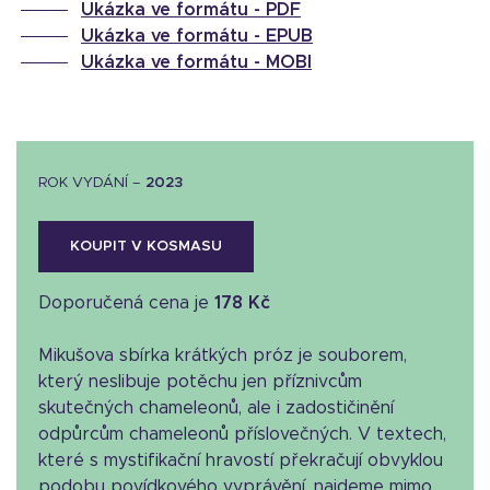
Ukázka ve formátu -
PDF
Ukázka ve formátu -
EPUB
Ukázka ve formátu -
MOBI
ROK VYDÁNÍ –
2023
KOUPIT V KOSMASU
Doporučená cena je
178 Kč
Mikušova sbírka krátkých próz je souborem,
který neslibuje potěchu jen příznivcům
skutečných chameleonů, ale i zadostičinění
odpůrcům chameleonů příslovečných. V textech,
které s mystifikační hravostí překračují obvyklou
podobu povídkového vyprávění, najdeme mimo