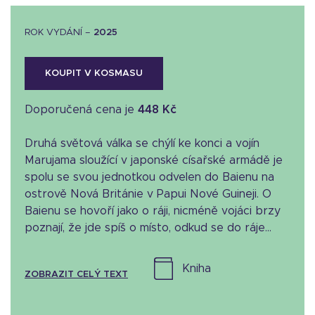
ROK VYDÁNÍ –
2025
KOUPIT V KOSMASU
Doporučená cena je
448 Kč
Druhá světová válka se chýlí ke konci a vojín
Marujama sloužící v japonské císařské armádě je
spolu se svou jednotkou odvelen do Baienu na
ostrově Nová Británie v Papui Nové Guineji. O
Baienu se hovoří jako o ráji, nicméně vojáci brzy
poznají, že jde spíš o místo, odkud se do ráje...
kniha
ZOBRAZIT CELÝ TEXT