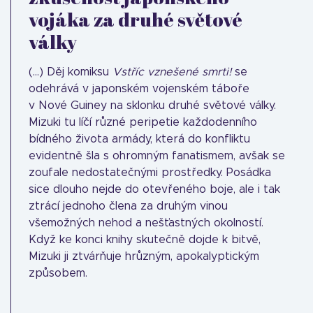
vojáka za druhé světové
války
(...) Děj komiksu
Vstříc vznešené smrti!
se
odehrává v japonském vojenském táboře
v Nové Guiney na sklonku druhé světové války.
Mizuki tu líčí různé peripetie každodenního
bídného života armády, která do konfliktu
evidentně šla s ohromným fanatismem, avšak se
zoufale nedostatečnými prostředky. Posádka
sice dlouho nejde do otevřeného boje, ale i tak
ztrácí jednoho člena za druhým vinou
všemožných nehod a nešťastných okolností.
Když ke konci knihy skutečně dojde k bitvě,
Mizuki ji ztvárňuje hrůzným, apokalyptickým
způsobem.