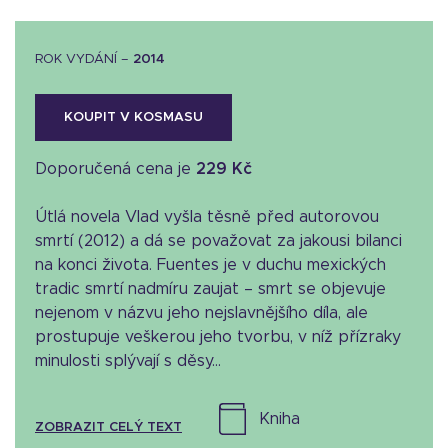
ROK VYDÁNÍ –
2014
KOUPIT V KOSMASU
Doporučená cena je
229 Kč
Útlá novela Vlad vyšla těsně před autorovou
smrtí (2012) a dá se považovat za jakousi bilanci
na konci života. Fuentes je v duchu mexických
tradic smrtí nadmíru zaujat – smrt se objevuje
nejenom v názvu jeho nejslavnějšího díla, ale
prostupuje veškerou jeho tvorbu, v níž přízraky
minulosti splývají s děsy...
kniha
ZOBRAZIT CELÝ TEXT