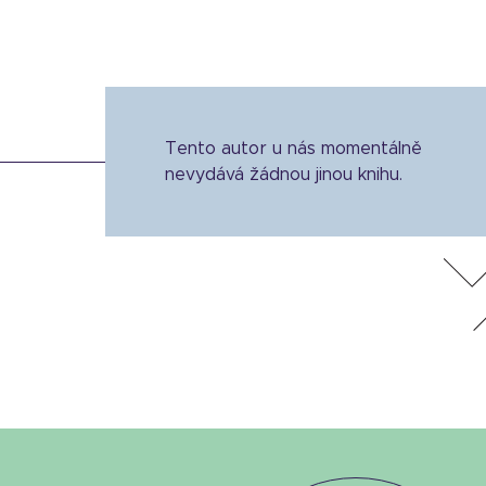
Tento autor u nás momentálně
nevydává žádnou jinou knihu.