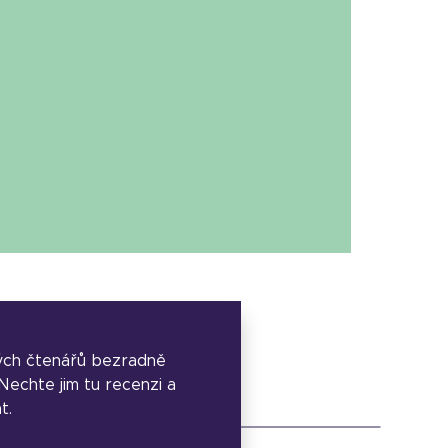
ých čtenářů bezradně
. Nechte jim tu recenzi a
t.