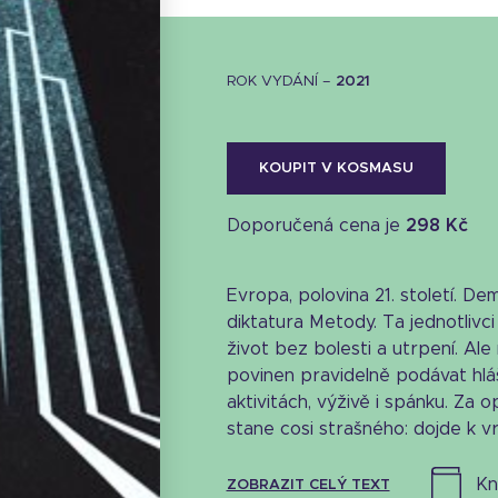
ROK VYDÁNÍ –
2021
KOUPIT V KOSMASU
Doporučená cena je
298 Kč
Evropa, polovina 21. století. De
diktatura Metody. Ta jednotlivci
život bez bolesti a utrpení. Ale
povinen pravidelně podávat hlá
aktivitách, výživě i spánku. Za 
Stáhnout obálku
stane cosi strašného: dojde k vr
28.23 KB
k
ZOBRAZIT CELÝ TEXT