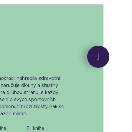
mokracii nahradila zdravotní
 zaručuje dlouhý a šťastný
 na druhou stranu je každý
šení o svých sportovních
opomenutí hrozí tresty. Pak se
aždě mladé...
niha
el. kniha