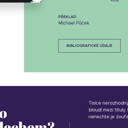
PŘEKLAD
Michael Půček
BIBLIOGRAFICKÉ ÚDAJE
Tisíce nerozhodn
o
bloudí mezi tituly
nenechte je zoufa
 dechem?