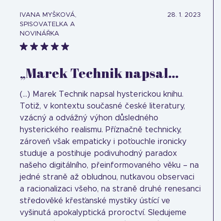
IVANA MYŠKOVÁ,
28. 1. 2023
SPISOVATELKA A
NOVINÁŘKA
„Marek Technik napsal...
(...) Marek Technik napsal hysterickou knihu.
Totiž, v kontextu současné české literatury,
vzácný a odvážný výhon důsledného
hysterického realismu. Příznačně technicky,
zároveň však empaticky i poťouchle ironicky
studuje a postihuje podivuhodný paradox
našeho digitálního, přeinformovaného věku – na
jedné straně až obludnou, nutkavou observaci
a racionalizaci všeho, na straně druhé renesanci
středověké křesťanské mystiky ústící ve
vyšinutá apokalyptická proroctví. Sledujeme