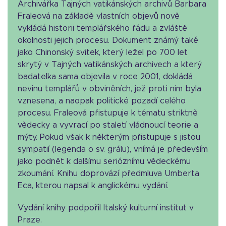
Archivářka Tajných vatikánských archivů Barbara
Fraleová na základě vlastních objevů nově
vykládá historii templářského řádu a zvláště
okolnosti jejich procesu. Dokument známý také
jako Chinonský svitek, který ležel po 700 let
skrytý v Tajných vatikánských archivech a který
badatelka sama objevila v roce 2001, dokládá
nevinu templářů v obviněních, jež proti nim byla
vznesena, a naopak politické pozadí celého
procesu. Fraleová přistupuje k tématu striktně
vědecky a vyvrací po staletí vládnoucí teorie a
mýty. Pokud však k některým přistupuje s jistou
sympatií (legenda o sv. grálu), vnímá je především
jako podnět k dalšímu serióznímu vědeckému
zkoumání. Knihu doprovází předmluva Umberta
Eca, kterou napsal k anglickému vydání.
Vydání knihy podpořil Italský kulturní institut v
Praze.