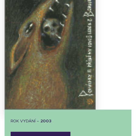
Stáhnout
obálku
7.96 KB
ROK VYDÁNÍ –
2003