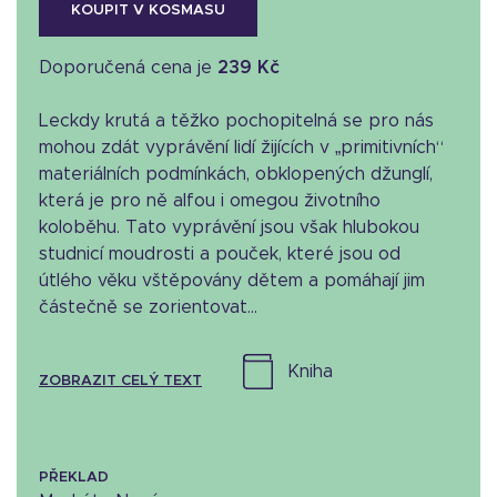
KOUPIT V KOSMASU
Doporučená cena je
239 Kč
Leckdy krutá a těžko pochopitelná se pro nás
mohou zdát vyprávění lidí žijících v „primitivních“
materiálních podmínkách, obklopených džunglí,
která je pro ně alfou i omegou životního
koloběhu. Tato vyprávění jsou však hlubokou
studnicí moudrosti a pouček, které jsou od
útlého věku vštěpovány dětem a pomáhají jim
částečně se zorientovat...
kniha
ZOBRAZIT CELÝ TEXT
PŘEKLAD