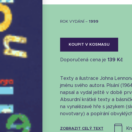
ROK VYDÁNÍ –
1999
KOUPIT V KOSMASU
Doporučená cena je
139 Kč
Texty a ilustrace Johna Lennon
jménu svého autora. Písání (1964
napsal a vydal ještě v době prv
Absurdní krátké texty a básnič
na vynalézavé hře s jazykem (s
novotvary) a popírání obvyklých 
k
ZOBRAZIT CELÝ TEXT