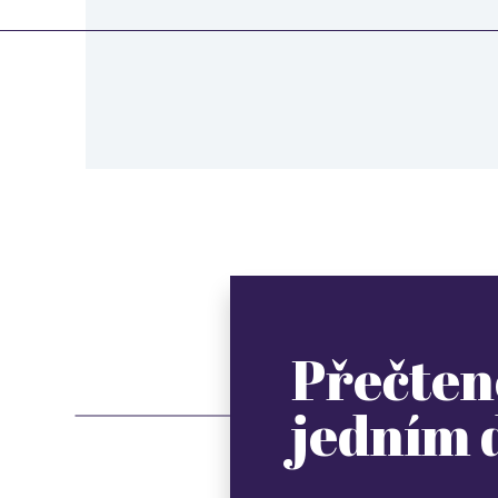
Přečten
jedním