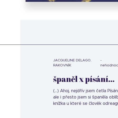
JACQUELINE DELAGO,
RAKOVNÍK
nehodno
španěl x písání...
(...) Ahoj, nejdřív jsem četla Pís
ale i přesto jsem si španěla obl
knížka u které se člověk odreaguj