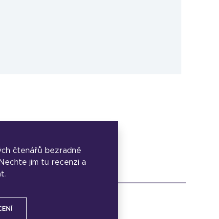
ých čtenářů bezradně
. Nechte jim tu recenzi a
t.
CENÍ