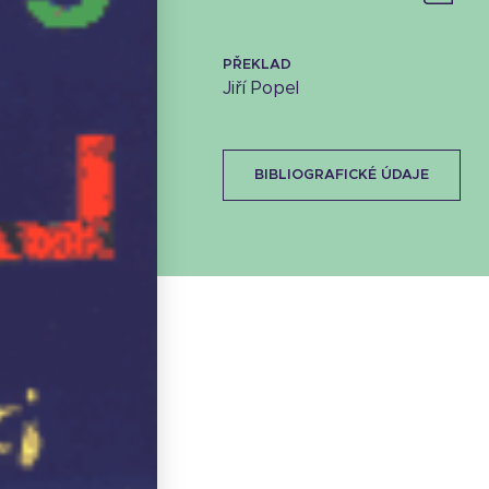
PŘEKLAD
Jiří Popel
BIBLIOGRAFICKÉ ÚDAJE
Stáhnout obálku
8.87 KB