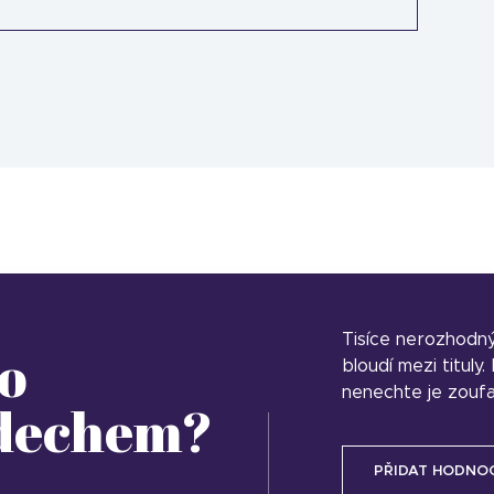
Tisíce nerozhodn
o
bloudí mezi tituly
nenechte je zoufa
 dechem?
PŘIDAT HODNO