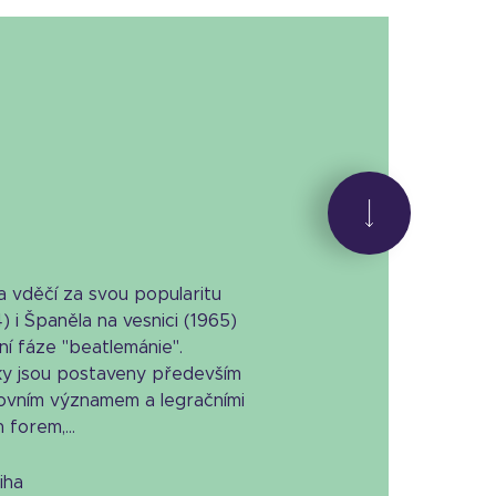
a vděčí za svou popularitu
) i Španěla na vesnici (1965)
ní fáze "beatlemánie".
ky jsou postaveny především
lovním významem a legračními
forem,...
niha