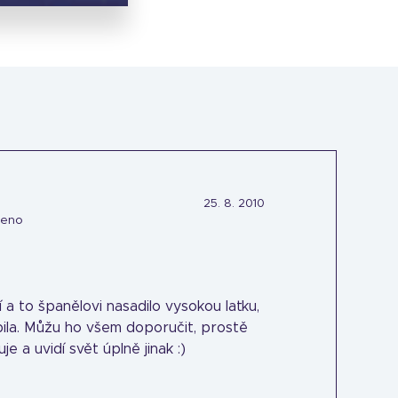
25. 8. 2010
ceno
ání a to španělovi nasadilo vysokou laťku,
íbila. Můžu ho všem doporučit, prostě
e a uvidí svět úplně jinak :)