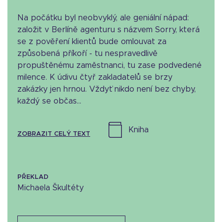
Na počátku byl neobvyklý, ale geniální nápad:
založit v Berlíně agenturu s názvem Sorry, která
se z pověření klientů bude omlouvat za
způsobená příkoří - tu nespravedlivě
propuštěnému zaměstnanci, tu zase podvedené
milence. K údivu čtyř zakladatelů se brzy
zakázky jen hrnou. Vždyť nikdo není bez chyby,
každý se občas...
kniha
ZOBRAZIT CELÝ TEXT
PŘEKLAD
Michaela Škultéty