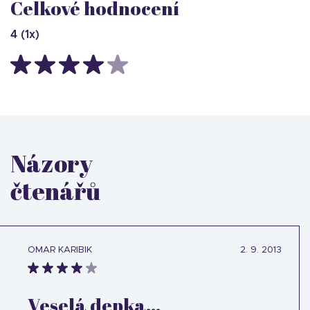
Celkové hodnocení
4
(
1
x)
Názory
čtenářů
OMAR KARIBIK
2. 9. 2013
Veselá depka...