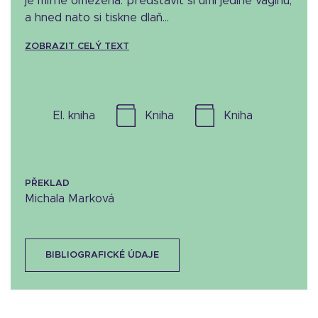
je mírně omezená: představit si umí jedině vagínu,
a hned nato si tiskne dlaň...
ZOBRAZIT CELÝ TEXT
el. kniha
kniha
kniha
PŘEKLAD
Michala Marková
BIBLIOGRAFICKÉ ÚDAJE