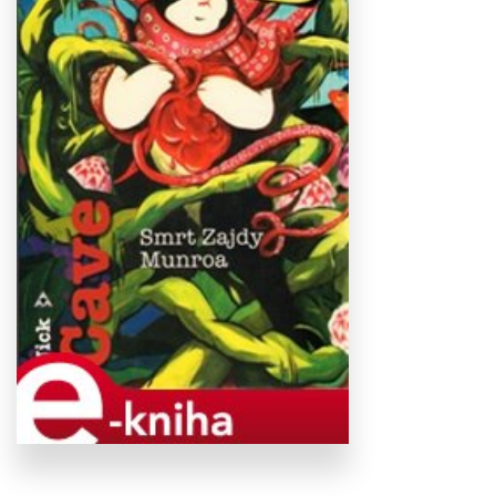
Stáhnout
obálku
28.08 KB