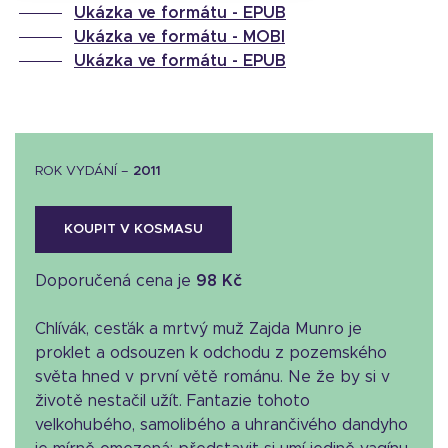
Ukázka ve formátu -
EPUB
Ukázka ve formátu -
MOBI
Ukázka ve formátu -
EPUB
ROK VYDÁNÍ –
2011
KOUPIT V KOSMASU
Doporučená cena je
98 Kč
Chlívák, cesťák a mrtvý muž Zajda Munro je
proklet a odsouzen k odchodu z pozemského
světa hned v první větě románu. Ne že by si v
životě nestačil užít. Fantazie tohoto
velkohubého, samolibého a uhrančivého dandyho