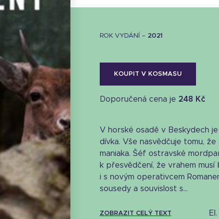
ROK VYDÁNÍ –
2021
KOUPIT V KOSMASU
Doporučená cena je
248 Kč
V horské osadě v Beskydech je
dívka. Vše nasvědčuje tomu, že 
maniaka. Šéf ostravské mordpar
k přesvědčení, že vrahem musí 
i s novým operativcem Romanem
sousedy a souvislost s...
e
ZOBRAZIT CELÝ TEXT