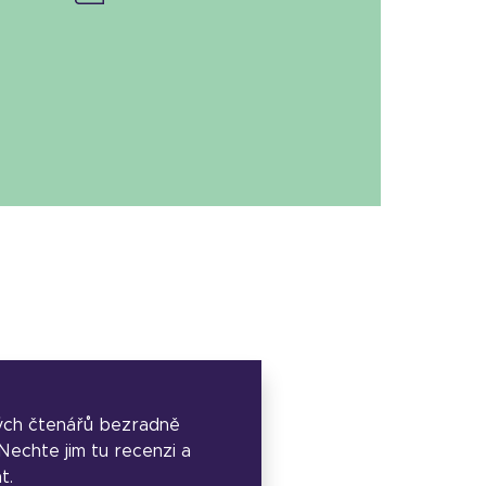
ých čtenářů bezradně
. Nechte jim tu recenzi a
t.