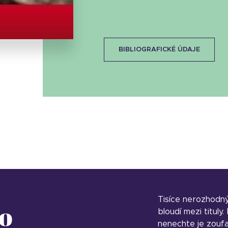
Stáhnout obálku
20.21 KB
BIBLIOGRAFICKÉ ÚDAJE
Tisíce nerozhodn
o
bloudí mezi tituly
nenechte je zoufa