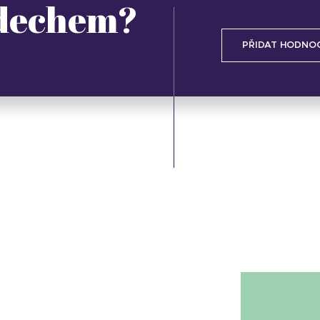
 dechem?
PŘIDAT HODNO