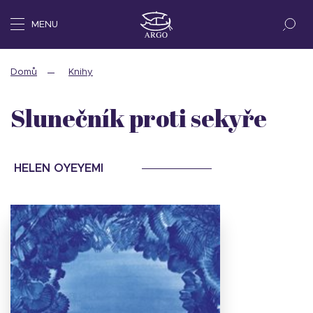
MENU
Domů
Knihy
Slunečník proti sekyře
HELEN OYEYEMI