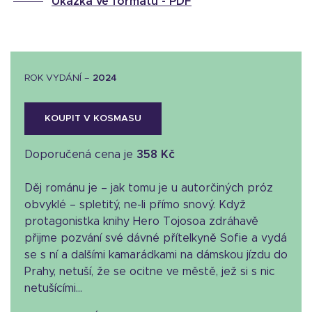
Ukázka ve formátu -
PDF
ROK VYDÁNÍ –
2024
KOUPIT V KOSMASU
Doporučená cena je
358 Kč
Děj románu je – jak tomu je u autorčiných próz
obvyklé – spletitý, ne-li přímo snový. Když
protagonistka knihy Hero Tojosoa zdráhavě
přijme pozvání své dávné přítelkyně Sofie a vydá
se s ní a dalšími kamarádkami na dámskou jízdu do
Prahy, netuší, že se ocitne ve městě, jež si s nic
netušícími...