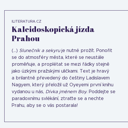
ILITERATURA.CZ
Kaleidoskopická jízda
Prahou
(...)
Slunečník a sekyru
je nutné prožít. Ponořit
se do atmosféry města, které se neustále
proměňuje, a proplétat se mezi řádky stejně
jako úzkými pražskými uličkami. Text je hravý
a brilantně převedený do češtiny Ladislavem
Nagyem, který přeložil už Oyeyemi první knihu
vydanou u nás,
Dívka jménem Boy
. Poddejte se
paradoxnímu svlékání, ztraťte se a nechte
Prahu, aby se o vás postarala!