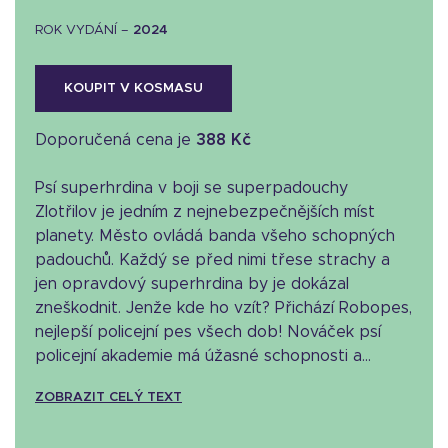
ROK VYDÁNÍ –
2024
KOUPIT V KOSMASU
Doporučená cena je
388 Kč
Psí superhrdina v boji se superpadouchy
Zlotřilov je jedním z nejnebezpečnějších míst
planety. Město ovládá banda všeho schopných
padouchů. Každý se před nimi třese strachy a
jen opravdový superhrdina by je dokázal
zneškodnit. Jenže kde ho vzít? Přichází Robopes,
nejlepší policejní pes všech dob! Nováček psí
policejní akademie má úžasné schopnosti a...
ZOBRAZIT CELÝ TEXT