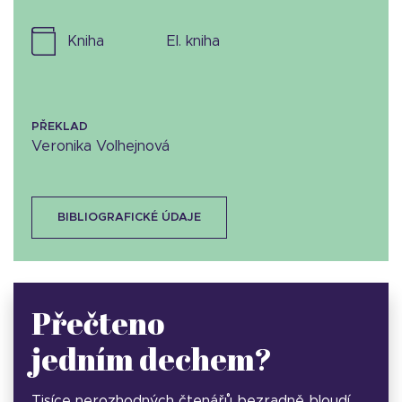
kniha
el. kniha
PŘEKLAD
Veronika Volhejnová
BIBLIOGRAFICKÉ ÚDAJE
Přečteno
jedním dechem?
Tisíce nerozhodných čtenářů bezradně bloudí