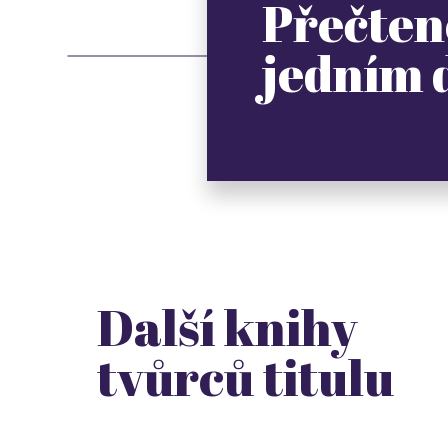
Přečten
jedním
Další knihy
tvůrců titulu