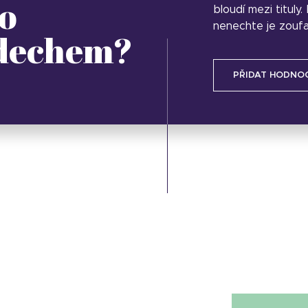
o
bloudí mezi tituly
nenechte je zoufa
 dechem?
PŘIDAT HODNO