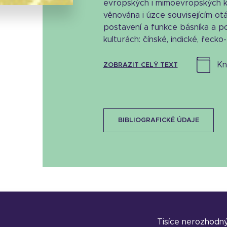
evropských i mimoevropských ku
věnována i úzce souvisejícím o
postavení a funkce básníka a po
kulturách: čínské, indické, řecko-ř
k
ZOBRAZIT CELÝ TEXT
BIBLIOGRAFICKÉ ÚDAJE
Tisíce nerozhodn