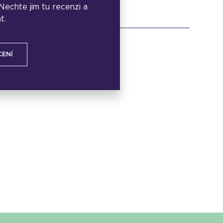
. Nechte jim tu recenzi a
t.
CENÍ