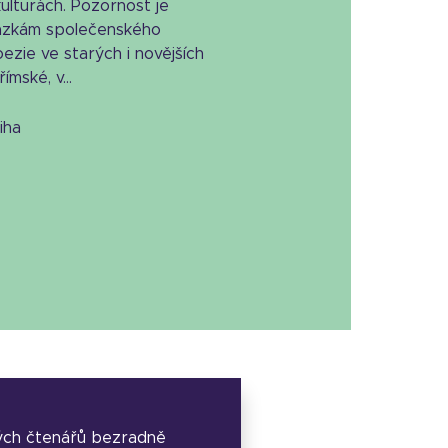
lturách. Pozornost je
tázkám společenského
ezie ve starých i novějších
ímské, v...
niha
ých čtenářů bezradně