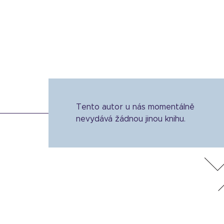
Tento autor u nás momentálně
nevydává žádnou jinou knihu.