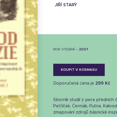
JIŘÍ STARÝ
ROK VYDÁNÍ –
2007
KOUPIT V KOSMASU
Doporučená cena je
299 Kč
Sborník studií z pera předních 
Stáhnout obálku
Petříček, Čermák, Putna, Kalivod
9.92 KB
zmapování zdrojů básnické inspi