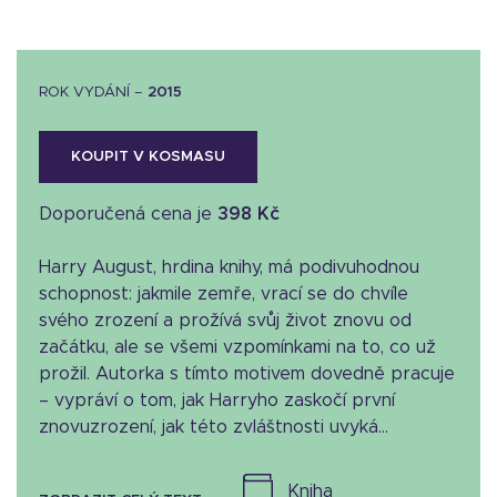
ROK VYDÁNÍ –
2015
KOUPIT V KOSMASU
Doporučená cena je
398 Kč
Harry August, hrdina knihy, má podivuhodnou
schopnost: jakmile zemře, vrací se do chvíle
svého zrození a prožívá svůj život znovu od
začátku, ale se všemi vzpomínkami na to, co už
prožil. Autorka s tímto motivem dovedně pracuje
– vypráví o tom, jak Harryho zaskočí první
znovuzrození, jak této zvláštnosti uvyká...
kniha