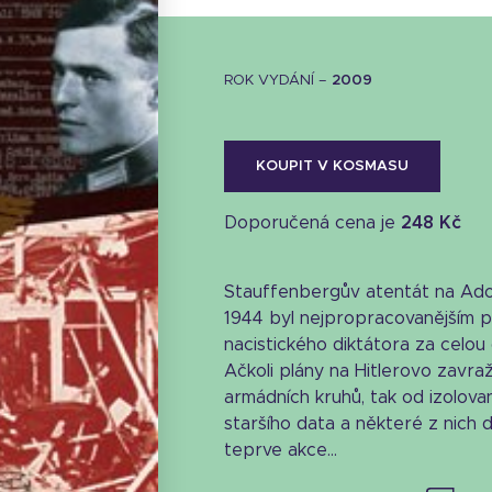
ROK VYDÁNÍ –
2009
KOUPIT V KOSMASU
Doporučená cena je
248 Kč
Stauffenbergův atentát na Adol
1944 byl nejpropracovanějším 
nacistického diktátora za celou 
Ačkoli plány na Hitlerovo zavražd
armádních kruhů, tak od izolova
staršího data a některé z nich do
Stáhnout obálku
teprve akce...
33.02 KB