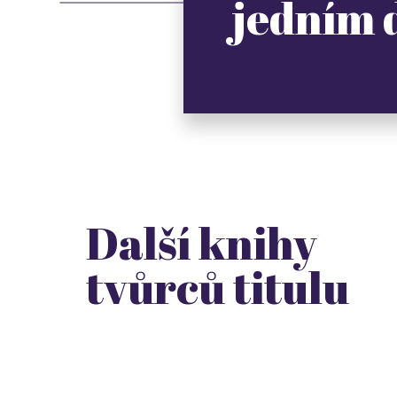
jedním
Další knihy
tvůrců titulu