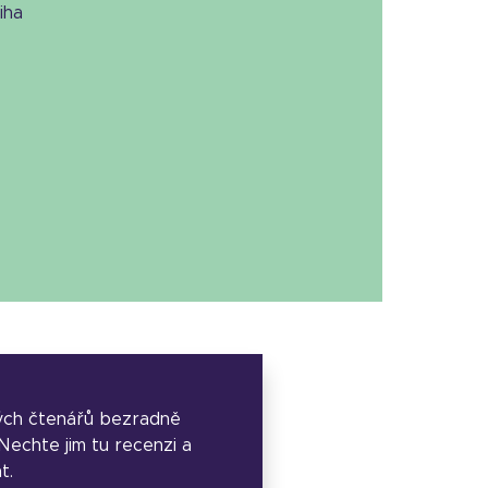
niha
ých čtenářů bezradně
. Nechte jim tu recenzi a
t.