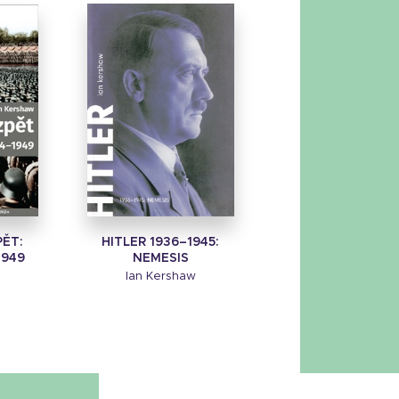
PĚT:
HITLER 1936–1945:
1949
NEMESIS
w
Ian Kershaw