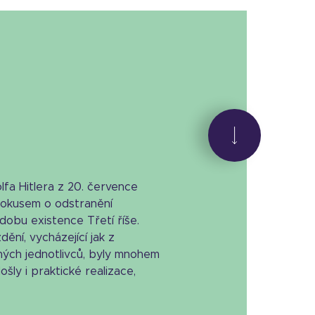
fa Hitlera z 20. července
pokusem o odstranění
dobu existence Třetí říše.
ění, vycházející jak z
ných jednotlivců, byly mnohem
šly i praktické realizace,