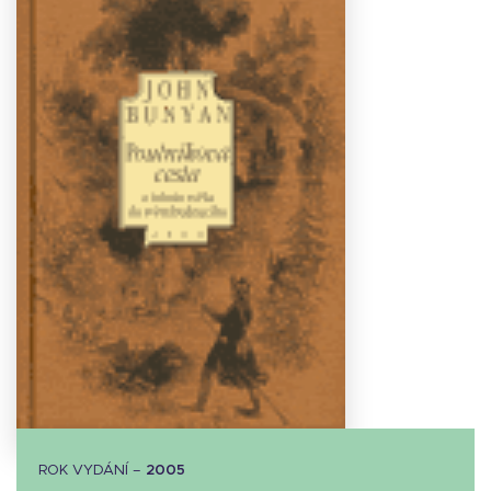
Stáhnout
obálku
7.61 KB
ROK VYDÁNÍ –
2005