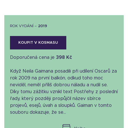
ROK VYDÁNÍ –
2019
KOUPIT V KOSMASU
Doporučená cena je
398 Kč
Když Neila Gaimana posadili při udílení Oscarů za
rok 2009 na první balkón, odkud toho moc
neviděl, neměl příliš dobrou náladu a nudil se.
Díky tomu zážitku vznikl text Postřehy z poslední
řady, který později propůjčil název sbírce
projevů, esejů, úvah a sloupků. Gaiman v tomto
souboru dokazuje, že se...