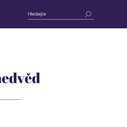
medvěd