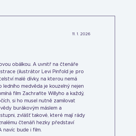
11. 1. 2026
bovou obálkou. A uvnitř na čtenáře
ustrace (ilustrátor Levi Pinfold je pro
elství malé dívky, na kterou nemá
o ledního medvěda je kouzelný nejen
míná film Zachraňte Willyho a každý,
ích, si ho musel nutně zamilovat
edvědy burákovým máslem a
 stupni, zvlášť takové, které mají rády
neznalému čtenáři hezky představí
 navíc bude i film.