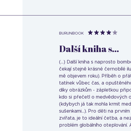
BURUNBOOK
Další kniha s...
(...) Další kniha s naprosto bom
čekají stejně krásné černobílé il
mě objevem roku). Příběh o přát
tatínek vůbec čas, a opuštěnéh
díky obrázkům - zápletkou připo
kdo si přečetl o medvědových oč
(kdybych já tak mohla krmit m
sušenkami...). Pro děti na prvním
zvířata, je to ideální četba, a 
problém globálního oteplování. A