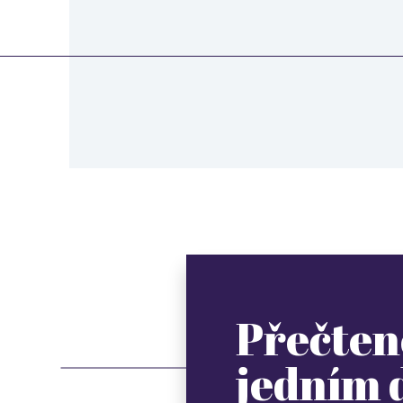
Přečten
jedním