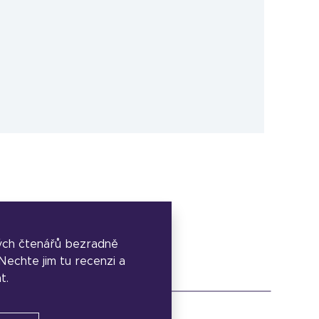
ých čtenářů bezradně
. Nechte jim tu recenzi a
t.