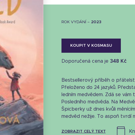
ROK VYDÁNÍ –
2023
KOUPIT V KOSMASU
Doporučená cena je
348 Kč
Bestsellerový příběh o přátelst
Přeloženo do 24 jazyků. Předsta
ledním medvědem. Zdá se vám t
Posledního medvěda. Na Medvěd
Špicberky už dnes kvůli měnícím
medvěd nežije. To aspoň tvrdí mal
Stáhnout obálku
19.83 KB
k
ZOBRAZIT CELÝ TEXT