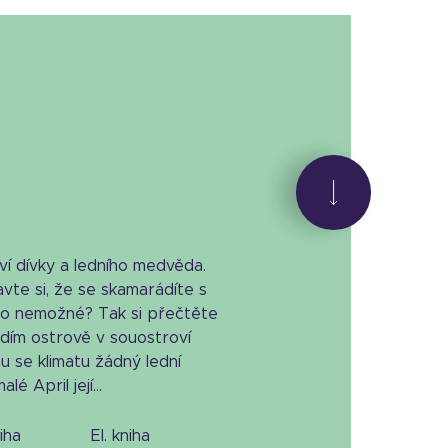
ví dívky a ledního medvěda.
vte si, že se skamarádíte s
o nemožné? Tak si přečtěte
ím ostrově v souostroví
u se klimatu žádný lední
é April její...
niha
el. kniha