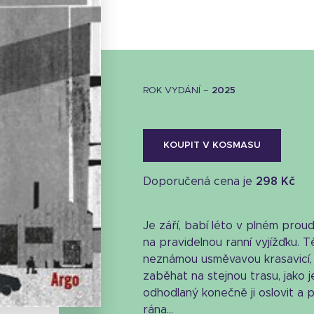
ROK VYDÁNÍ –
2025
KOUPIT V KOSMASU
Doporučená cena je
298 Kč
Je září, babí léto v plném proud
na pravidelnou ranní vyjížďku. Tě
Stáhnout obálku
neznámou usměvavou krasavicí, 
zaběhat na stejnou trasu, jako j
28.41 KB
odhodlaný konečně ji oslovit a 
rána...