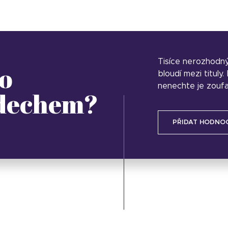
Tisíce nerozhodn
o
bloudí mezi tituly
nenechte je zoufa
 dechem?
PŘIDAT HODNO