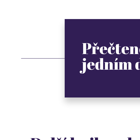
Přečten
jedním