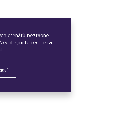
ých čtenářů bezradně
. Nechte jim tu recenzi a
t.
CENÍ