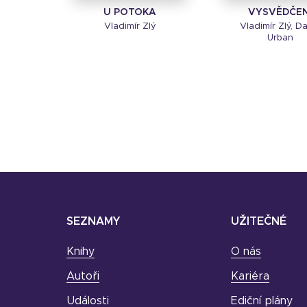
U POTOKA
VYSVĚDČEN
Vladimír Zlý
Vladimír Zlý, D
Urban
SEZNAMY
UŽITEČNÉ
Knihy
O nás
Autoři
Kariéra
Události
Ediční plány