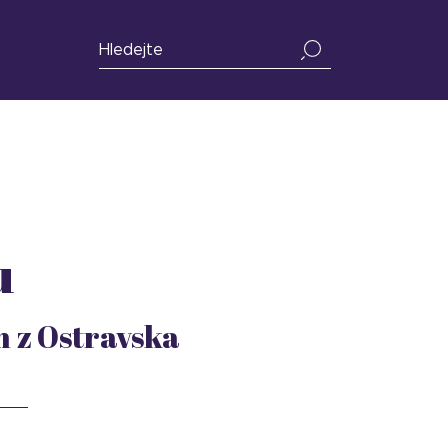
u
h z Ostravska