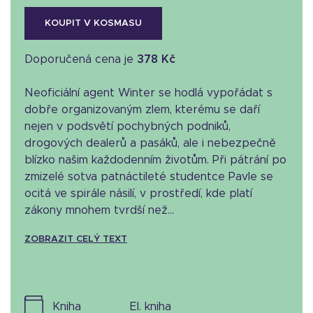
KOUPIT V KOSMASU
Doporučená cena je
378 Kč
Neoficiální agent Winter se hodlá vypořádat s
dobře organizovaným zlem, kterému se daří
nejen v podsvětí pochybných podniků,
drogových dealerů a pasáků, ale i nebezpečně
blízko našim každodenním životům. Při pátrání po
zmizelé sotva patnáctileté studentce Pavle se
ocitá ve spirále násilí, v prostředí, kde platí
zákony mnohem tvrdší než...
ZOBRAZIT CELÝ TEXT
kniha
el. kniha