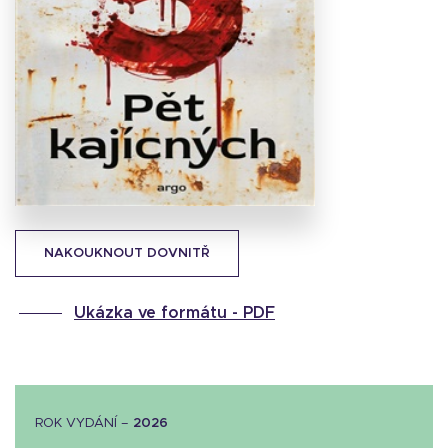
Stáhnout
obálku
48.59 KB
NAKOUKNOUT DOVNITŘ
Ukázka ve formátu -
PDF
ROK VYDÁNÍ –
2026