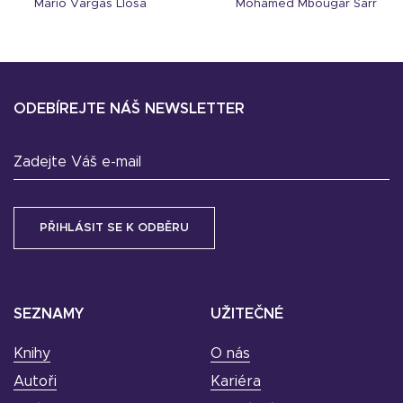
Mario Vargas Llosa
Mohamed Mbougar Sarr
ODEBÍREJTE NÁŠ NEWSLETTER
Zadejte Váš e-mail
SEZNAMY
UŽITEČNÉ
Knihy
O nás
Autoři
Kariéra