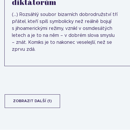
diktátorům
(...) Rozsáhlý soubor bizarních dobrodružství tří
přátel, kteří spíš symbolicky než reálně bojují
s jihoamerickými režimy, vznikl v osmdesátých
letech a je to na něm – v dobrém slova smyslu
– znát. Komiks je to nakonec veselejší, než se
zprvu zdá.
ZOBRAZIT DALŠÍ (1)