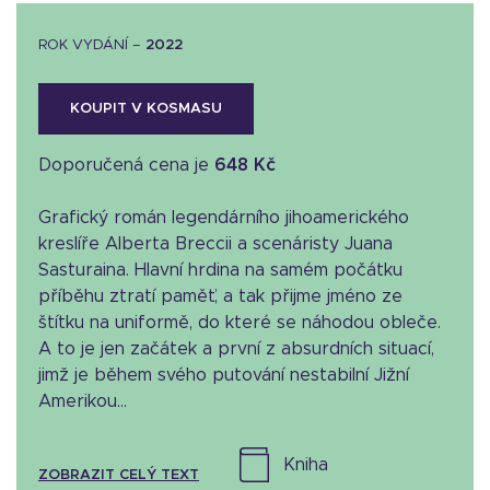
ROK VYDÁNÍ –
2022
KOUPIT V KOSMASU
Doporučená cena je
648 Kč
Grafický román legendárního jihoamerického
kreslíře Alberta Breccii a scenáristy Juana
Sasturaina. Hlavní hrdina na samém počátku
příběhu ztratí paměť, a tak přijme jméno ze
štítku na uniformě, do které se náhodou obleče.
A to je jen začátek a první z absurdních situací,
jimž je během svého putování nestabilní Jižní
Amerikou...
kniha
ZOBRAZIT CELÝ TEXT