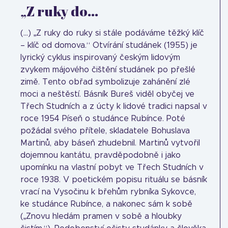
„Z ruky do...
(...) „Z ruky do ruky si stále podáváme těžký klíč
– klíč od domova.“ Otvírání studánek (1955) je
lyrický cyklus inspirovaný českým lidovým
zvykem májového čištění studánek po přešlé
zimě. Tento obřad symbolizuje zahánění zlé
moci a neštěstí. Básník Bureš viděl obyčej ve
Třech Studních a z úcty k lidové tradici napsal v
roce 1954 Píseň o studánce Rubínce. Poté
požádal svého přítele, skladatele Bohuslava
Martinů, aby báseň zhudebnil. Martinů vytvořil
dojemnou kantátu, pravděpodobně i jako
upomínku na vlastní pobyt ve Třech Studních v
roce 1938. V poetickém popisu rituálu se básník
vrací na Vysočinu k břehům rybníka Sykovce,
ke studánce Rubínce, a nakonec sám k sobě
(„Znovu hledám pramen v sobě a hloubky