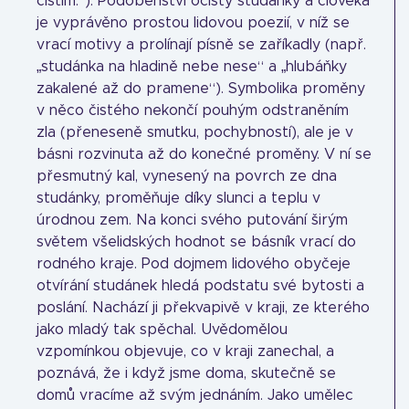
čistím.“). Podobenství očisty studánky a člověka
je vyprávěno prostou lidovou poezií, v níž se
vrací motivy a prolínají písně se zaříkadly (např.
„studánka na hladině nebe nese“ a „hlubáňky
zakalené až do pramene“). Symbolika proměny
v něco čistého nekončí pouhým odstraněním
zla (přeneseně smutku, pochybností), ale je v
básni rozvinuta až do konečné proměny. V ní se
přesmutný kal, vynesený na povrch ze dna
studánky, proměňuje díky slunci a teplu v
úrodnou zem. Na konci svého putování širým
světem všelidských hodnot se básník vrací do
rodného kraje. Pod dojmem lidového obyčeje
otvírání studánek hledá podstatu své bytosti a
poslání. Nachází ji překvapivě v kraji, ze kterého
jako mladý tak spěchal. Uvědomělou
vzpomínkou objevuje, co v kraji zanechal, a
poznává, že i když jsme doma, skutečně se
domů vracíme až svým jednáním. Jako umělec