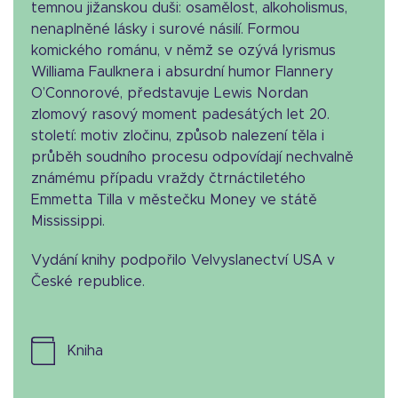
temnou jižanskou duši: osamělost, alkoholismus,
nenaplněné lásky i surové násilí. Formou
komického románu, v němž se ozývá lyrismus
Williama Faulknera i absurdní humor Flannery
O’Connorové, představuje Lewis Nordan
zlomový rasový moment padesátých let 20.
století: motiv zločinu, způsob nalezení těla i
průběh soudního procesu odpovídají nechvalně
známému případu vraždy čtrnáctiletého
Emmetta Tilla v městečku Money ve státě
Mississippi.
Vydání knihy podpořilo Velvyslanectví USA v
České republice.
kniha