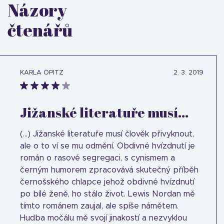
Názory
čtenářů
KARLA OPITZ
2. 3. 2019
Jižanské literatuře musí...
(...) Jižanské literatuře musí člověk přivyknout,
ale o to ví se mu odmění. Obdivné hvízdnutí je
román o rasové segregaci, s cynismem a
černým humorem zpracovává skutečný příběh
černošského chlapce jehož obdivné hvízdnutí
po bílé ženě, ho stálo život. Lewis Nordan mě
tímto románem zaujal, ale spíše námětem.
Hudba močálu mě svojí jinakostí a nezvyklou