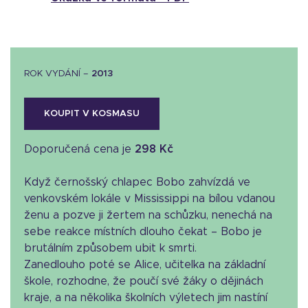
ROK VYDÁNÍ –
2013
KOUPIT V KOSMASU
Doporučená cena je
298 Kč
Když černošský chlapec Bobo zahvízdá ve
venkovském lokále v Mississippi na bílou vdanou
ženu a pozve ji žertem na schůzku, nenechá na
sebe reakce místních dlouho čekat – Bobo je
brutálním způsobem ubit k smrti.
Zanedlouho poté se Alice, učitelka na základní
škole, rozhodne, že poučí své žáky o dějinách
kraje, a na několika školních výletech jim nastíní