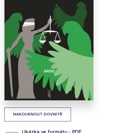
Stáhnout
obálku
15.09 KB
NAKOUKNOUT DOVNITŘ
Ukázka ve formátu -
PDF