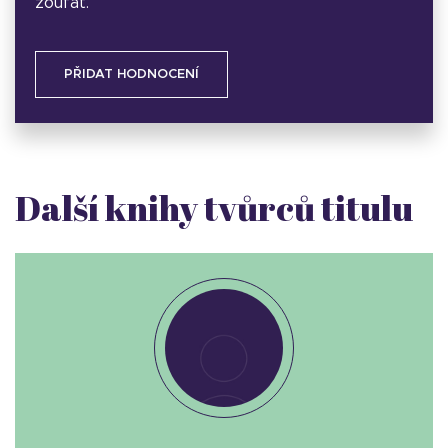
zoufat.
PŘIDAT HODNOCENÍ
Další knihy tvůrců titulu