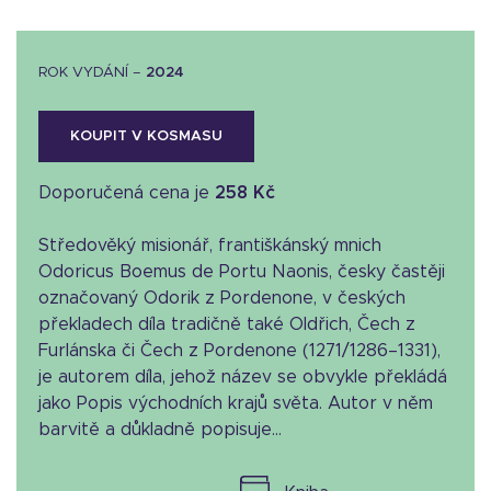
ROK VYDÁNÍ –
2024
KOUPIT V KOSMASU
Doporučená cena je
258 Kč
Středověký misionář, františkánský mnich
Odoricus Boemus de Portu Naonis, česky častěji
označovaný Odorik z Pordenone, v českých
překladech díla tradičně také Oldřich, Čech z
Furlánska či Čech z Pordenone (1271/1286–1331),
je autorem díla, jehož název se obvykle překládá
jako Popis východních krajů světa. Autor v něm
barvitě a důkladně popisuje...