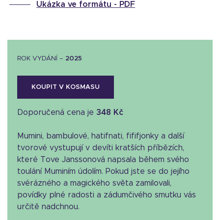
Ukázka ve formátu -
PDF
ROK VYDÁNÍ –
2025
KOUPIT V KOSMASU
Doporučená cena je
348 Kč
Mumini, bambulové, hatifnati, fififjonky a další
tvorové vystupují v devíti kratších příbězích,
které Tove Janssonová napsala během svého
toulání Muminím údolím. Pokud jste se do jejího
svérázného a magického světa zamilovali,
povídky plné radosti a zádumčivého smutku vás
určitě nadchnou.