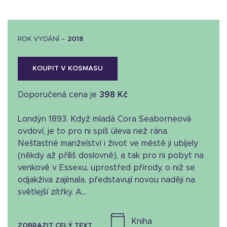
ROK VYDÁNÍ –
2018
KOUPIT V KOSMASU
Doporučená cena je
398 Kč
Londýn 1893. Když mladá Cora Seaborneová
ovdoví, je to pro ni spíš úleva než rána.
Nešťastné manželství i život ve městě ji ubíjely
(někdy až příliš doslovně), a tak pro ni pobyt na
venkově v Essexu, uprostřed přírody, o niž se
odjakživa zajímala, představují novou naději na
světlejší zítřky. A...
kniha
ZOBRAZIT CELÝ TEXT