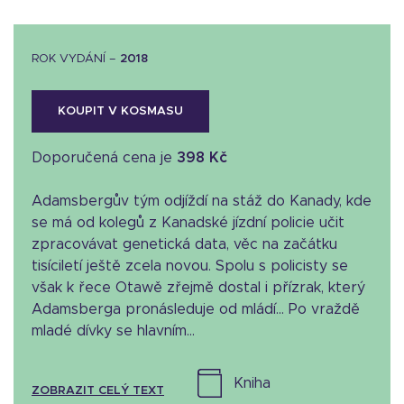
ROK VYDÁNÍ –
2018
KOUPIT V KOSMASU
Doporučená cena je
398 Kč
Adamsbergův tým odjíždí na stáž do Kanady, kde
se má od kolegů z Kanadské jízdní policie učit
zpracovávat genetická data, věc na začátku
tisíciletí ještě zcela novou. Spolu s policisty se
však k řece Otawě zřejmě dostal i přízrak, který
Adamsberga pronásleduje od mládí... Po vraždě
mladé dívky se hlavním...
kniha
ZOBRAZIT CELÝ TEXT