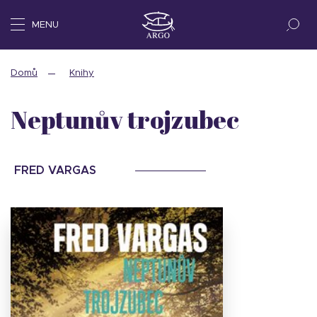
MENU
Domů
Knihy
Neptunův trojzubec
FRED VARGAS