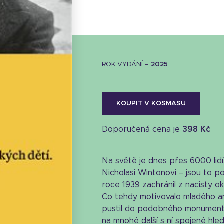
ROK VYDÁNÍ –
2025
KOUPIT V KOSMASU
Doporučená cena je
398 Kč
Na světě je dnes přes 6000 lidí,
Nicholasi Wintonovi – jsou to pot
roce 1939 zachránil z nacisty 
Co tehdy motivovalo mladého an
Stáhnout obálku
pustil do podobného monumentá
19.46 KB
na mnohé další s ní spojené h