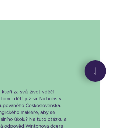
 kteří za svůj život vděčí
omci dětí, jež sir Nicholas v
okupovaného Československa.
glického makléře, aby se
lního úkolu? Na tuto otázku a
ledá odpověď Wintonova dcera