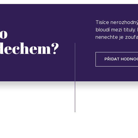
Tisíce nerozhodn
o
bloudí mezi tituly
nenechte je zoufa
 dechem?
PŘIDAT HODNO