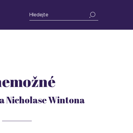
 nemožné
ra Nicholase Wintona