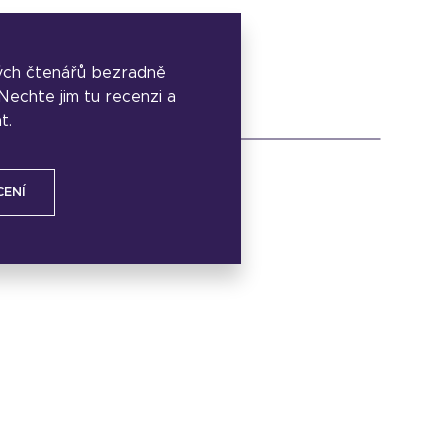
ých čtenářů bezradně
. Nechte jim tu recenzi a
t.
CENÍ