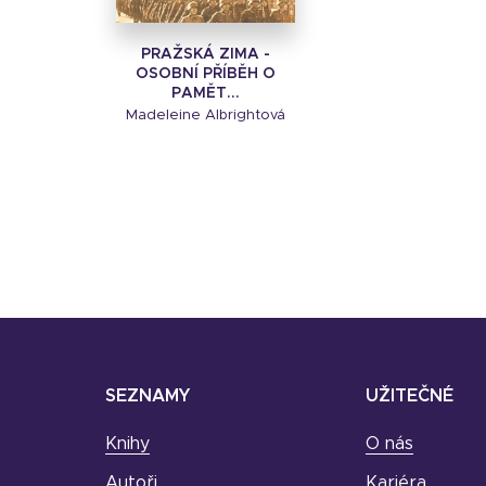
PRAŽSKÁ ZIMA -
OSOBNÍ PŘÍBĚH O
PAMĚT...
Madeleine Albrightová
SEZNAMY
UŽITEČNÉ
Knihy
O nás
Autoři
Kariéra