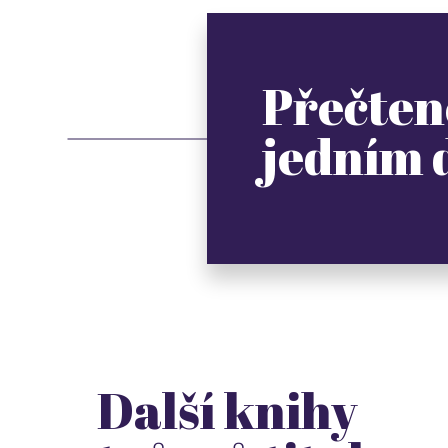
Přečten
jedním
Další knihy