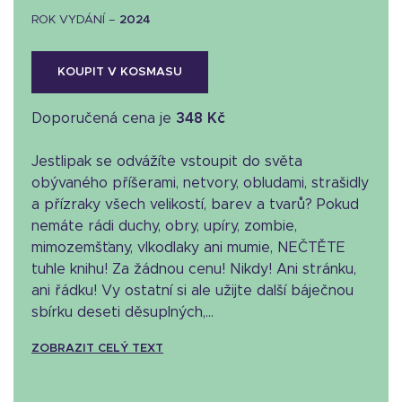
ROK VYDÁNÍ –
2024
KOUPIT V KOSMASU
Doporučená cena je
348 Kč
Jestlipak se odvážíte vstoupit do světa
obývaného příšerami, netvory, obludami, strašidly
a přízraky všech velikostí, barev a tvarů? Pokud
nemáte rádi duchy, obry, upíry, zombie,
mimozemšťany, vlkodlaky ani mumie, NEČTĚTE
tuhle knihu! Za žádnou cenu! Nikdy! Ani stránku,
ani řádku! Vy ostatní si ale užijte další báječnou
sbírku deseti děsuplných,...
ZOBRAZIT CELÝ TEXT