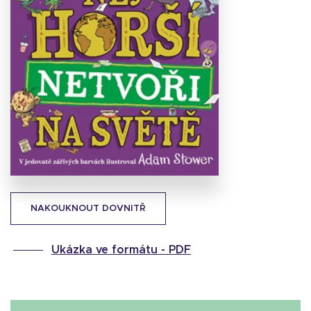
Stáhnout
obálku
36.01 KB
NAKOUKNOUT DOVNITŘ
Ukázka ve formátu -
PDF